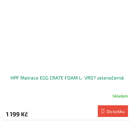
HPF Matrace EGG CRATE FOAM L- VR07 zelenočerná
Skladem
Do košíku
1 199 Kč