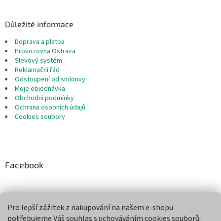
Důležité informace
Doprava a platba
Provozovna Ostrava
Slevový systém
Reklamační řád
Odstoupení od smlouvy
Moje objednávka
Obchodní podmínky
Ochrana osobních údajů
Cookies soubory
Facebook
Pro lepší zážitek z nakupování na našem e-shopu
Přijímáme online platby
potřebujeme Váš souhlas s uchováváním cookies souborů.