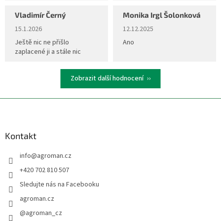
k
Vladimír Černý
Monika Irgl Šolonková
y
Hodnocení obchodu je 5 z 5 hvězdiček.
Hodnocení obchodu je 5 z 5 hvěz
v
15.1.2026
12.12.2025
ý
Ještě nic ne přišlo
Ano
p
zaplacené ji a stále nic
i
s
u
Zobrazit další hodnocení
Z
á
p
a
Kontakt
t
info
@
agroman.cz
í
+420 702 810 507
Sledujte nás na Facebooku
agroman.cz
@agroman_cz