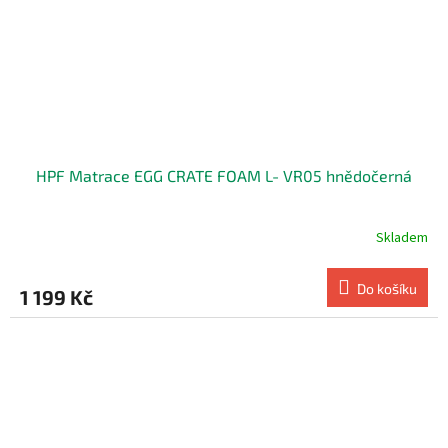
HPF Matrace EGG CRATE FOAM L- VR05 hnědočerná
Skladem
Do košíku
1 199 Kč