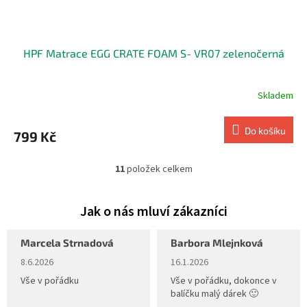
HPF Matrace EGG CRATE FOAM S- VR07 zelenočerná
Skladem
Do košíku
799 Kč
11
položek celkem
O
v
l
á
d
a
Marcela Strnadová
Barbora Mlejnková
c
Hodnocení obchodu je 5 z 5 hvězdiček.
Hodnocení obchodu je 5 z 5 hvěz
8.6.2026
16.1.2026
í
p
Vše v pořádku
Vše v pořádku, dokonce v
r
balíčku malý dárek 🙂
v