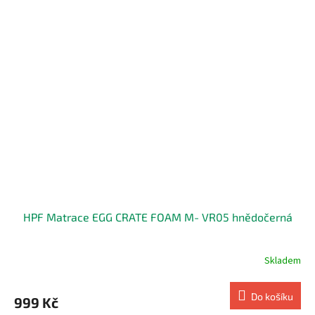
HPF Matrace EGG CRATE FOAM M- VR05 hnědočerná
Skladem
Do košíku
999 Kč