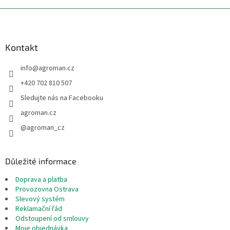
Z
á
p
a
Kontakt
t
info
@
agroman.cz
í
+420 702 810 507
Sledujte nás na Facebooku
agroman.cz
@agroman_cz
Důležité informace
Doprava a platba
Provozovna Ostrava
Slevový systém
Reklamační řád
Odstoupení od smlouvy
Moje objednávka