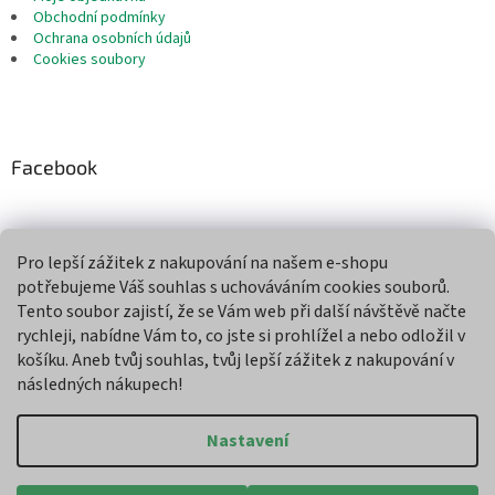
Obchodní podmínky
Ochrana osobních údajů
Cookies soubory
Facebook
Pro lepší zážitek z nakupování na našem e-shopu
Přijímáme online platby
potřebujeme Váš souhlas s uchováváním cookies souborů.
Tento soubor zajistí, že se Vám web při další návštěvě načte
rychleji, nabídne Vám to, co jste si prohlížel a nebo odložil v
košíku. Aneb tvůj souhlas, tvůj lepší zážitek z nakupování v
následných nákupech!
Vytvořil Shoptet
Nastavení
Copyright 2026
Agroman
. Všechna práva vyhrazena.
Upravit