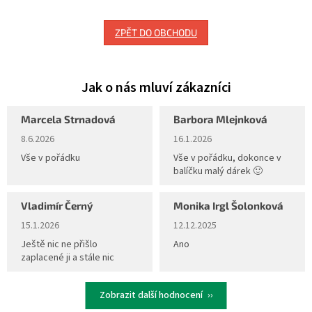
ZPĚT DO OBCHODU
Marcela Strnadová
Barbora Mlejnková
Hodnocení obchodu je 5 z 5 hvězdiček.
Hodnocení obchodu je 5 z 5 hvěz
8.6.2026
16.1.2026
Vše v pořádku
Vše v pořádku, dokonce v
balíčku malý dárek 🙂
Vladimír Černý
Monika Irgl Šolonková
Hodnocení obchodu je 5 z 5 hvězdiček.
Hodnocení obchodu je 5 z 5 hvěz
15.1.2026
12.12.2025
Ještě nic ne přišlo
Ano
zaplacené ji a stále nic
Zobrazit další hodnocení