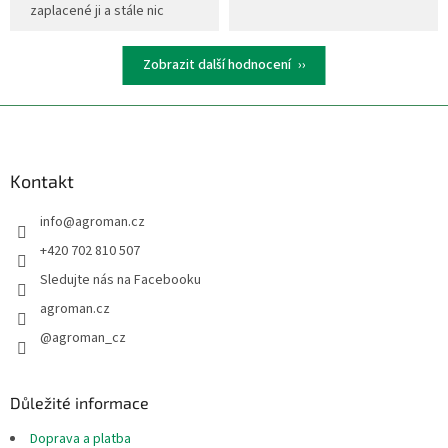
zaplacené ji a stále nic
Zobrazit další hodnocení
Z
á
p
a
Kontakt
t
info
@
agroman.cz
í
+420 702 810 507
Sledujte nás na Facebooku
agroman.cz
@agroman_cz
Důležité informace
Doprava a platba