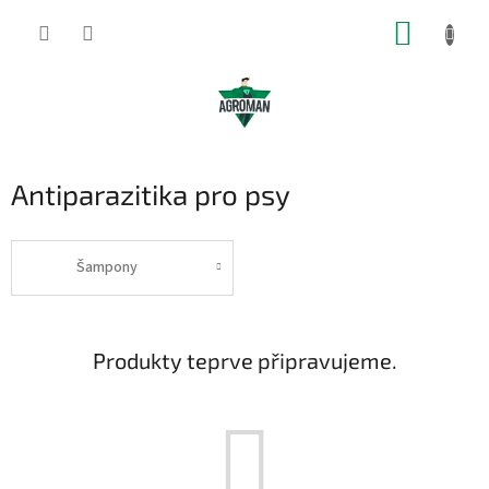
Přejít
NÁKUP
na
obsah
KOŠÍK
Antiparazitika pro psy
Šampony
Produkty teprve připravujeme.