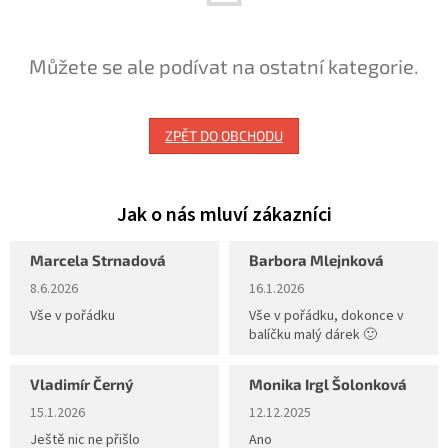
Můžete se ale podívat na ostatní kategorie.
ZPĚT DO OBCHODU
Marcela Strnadová
Barbora Mlejnková
Hodnocení obchodu je 5 z 5 hvězdiček.
Hodnocení obchodu je 5 z 5 hvěz
8.6.2026
16.1.2026
Vše v pořádku
Vše v pořádku, dokonce v
balíčku malý dárek 🙂
Vladimír Černý
Monika Irgl Šolonková
Hodnocení obchodu je 5 z 5 hvězdiček.
Hodnocení obchodu je 5 z 5 hvěz
15.1.2026
12.12.2025
Ještě nic ne přišlo
Ano