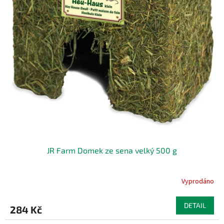
r
o
d
u
k
t
ů
JR Farm Domek ze sena velký 500 g
Vyprodáno
DETAIL
284 Kč