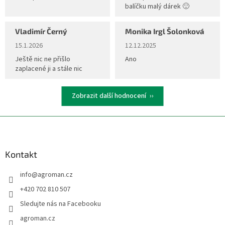
r
balíčku malý dárek 🙂
v
k
Vladimír Černý
Monika Irgl Šolonková
y
Hodnocení obchodu je 5 z 5 hvězdiček.
Hodnocení obchodu je 5 z 5 hvěz
v
15.1.2026
12.12.2025
ý
Ještě nic ne přišlo
Ano
p
zaplacené ji a stále nic
i
s
u
Zobrazit další hodnocení
Z
á
p
a
Kontakt
t
info
@
agroman.cz
í
+420 702 810 507
Sledujte nás na Facebooku
agroman.cz