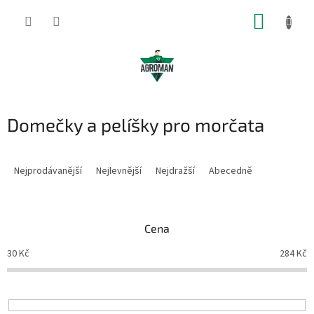
Přejít
NÁKUP
na
obsah
KOŠÍK
Domečky a pelíšky pro morčata
Ř
a
Nejprodávanější
Nejlevnější
Nejdražší
Abecedně
z
e
n
Cena
í
p
30
Kč
284
Kč
r
o
d
u