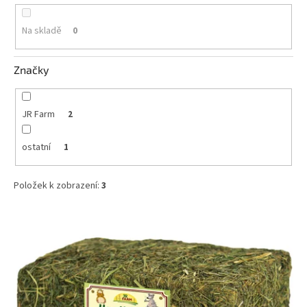
k
t
Na skladě
0
ů
Značky
JR Farm
2
ostatní
1
Položek k zobrazení:
3
V
ý
p
i
s
p