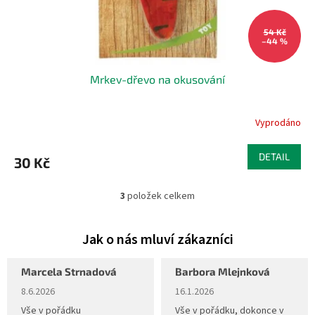
54 Kč
–44 %
Mrkev-dřevo na okusování
Vyprodáno
DETAIL
30 Kč
3
položek celkem
O
v
l
á
d
a
Marcela Strnadová
Barbora Mlejnková
c
Hodnocení obchodu je 5 z 5 hvězdiček.
Hodnocení obchodu je 5 z 5 hvěz
8.6.2026
16.1.2026
í
p
Vše v pořádku
Vše v pořádku, dokonce v