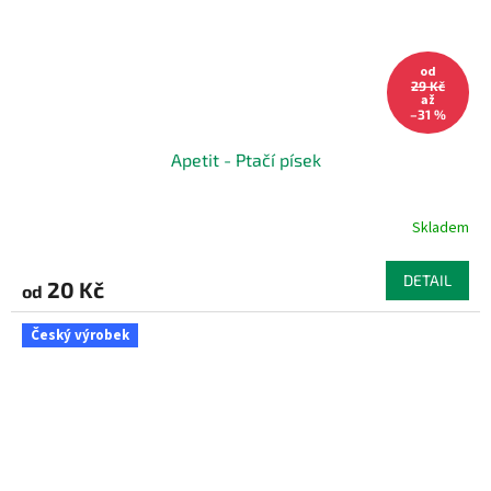
od
29 Kč
až
–31 %
Apetit - Ptačí písek
Skladem
DETAIL
20 Kč
od
Český výrobek