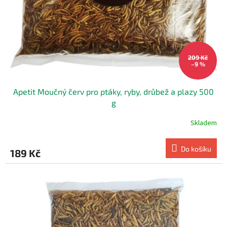
ů
209 Kč
–9 %
Apetit Moučný červ pro ptáky, ryby, drůbež a plazy 500
g
Skladem
Do košíku
189 Kč