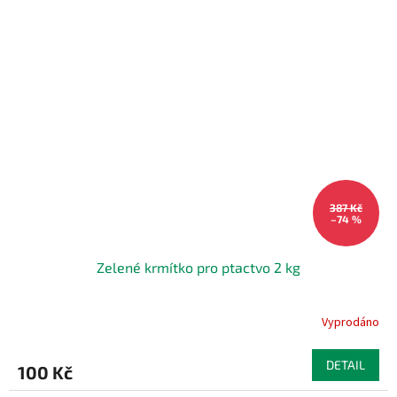
387 Kč
–74 %
Zelené krmítko pro ptactvo 2 kg
Vyprodáno
DETAIL
100 Kč