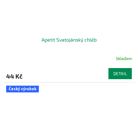
Apetit Svatojánský chléb
Skladem
DETAIL
44 Kč
Český výrobek