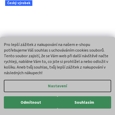
Český výrobek
Pro lepší zážitek z nakupování na našem e-shopu
potřebujeme Váš souhlas s uchováváním cookies souborů.
Tento soubor zajistí, že se Vám web při další návštěvě načte
rychleji, nabídne Vám to, co jste si prohlížel a nebo odložil v
košíku. Aneb tvůj souhlas, tvůj lepší zážitek z nakupování v
následných nákupech!
57 Kč
–14 %
Nastavení
Zajícova zahrádka Banán sušený – chips
Odmítnout
Souhlasím
Skladem