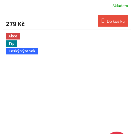
Skladem
Do košíku
279 Kč
Akce
Tip
Český výrobek