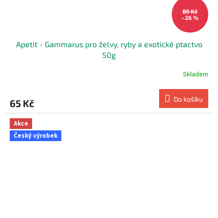
89 Kč
–26 %
Apetit - Gammarus pro želvy, ryby a exotické ptactvo
50g
Skladem
Do košíku
65 Kč
Akce
Český výrobek