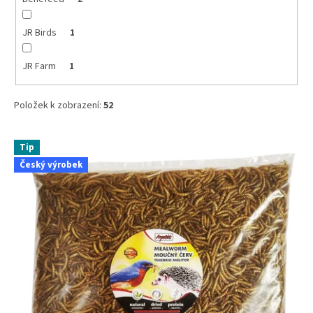
JR Birds
1
JR Farm
1
Položek k zobrazení:
52
V
Tip
ý
Český výrobek
p
i
s
p
r
o
d
u
k
t