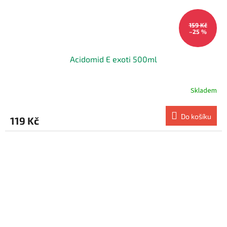
159 Kč
–25 %
Acidomid E exoti 500ml
Skladem
Do košíku
119 Kč