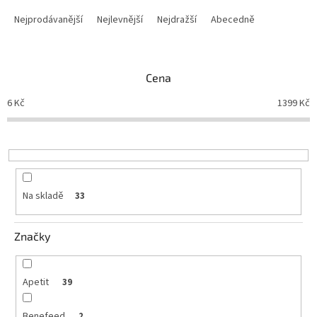
Ř
a
Nejprodávanější
Nejlevnější
Nejdražší
Abecedně
z
e
n
Cena
í
p
6
Kč
1399
Kč
r
o
d
u
k
t
Na skladě
33
ů
Značky
Apetit
39
Benefeed
2