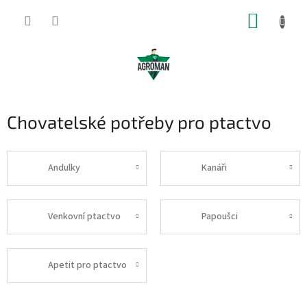
Přejít
NÁKUP
na
obsah
KOŠÍK
Chovatelské potřeby pro ptactvo
Andulky
Kanáři
Venkovní ptactvo
Papoušci
Apetit pro ptactvo