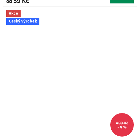
39 Kč
od
Akce
Český výrobek
499 Kč
–4 %