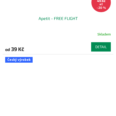
49 Kč
až
–20 %
Apetit - FREE FLIGHT
Skladem
DETAIL
39 Kč
od
Český výrobek