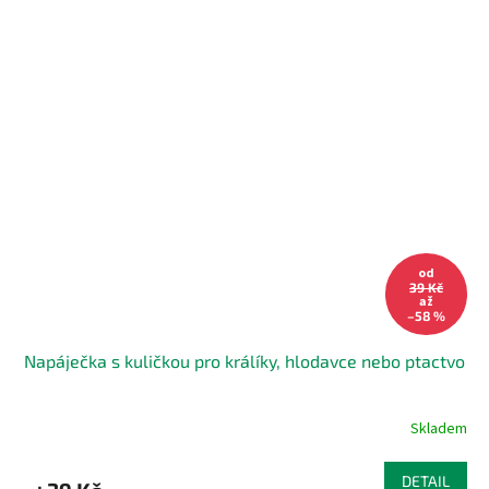
od
39 Kč
až
–58 %
Napáječka s kuličkou pro králíky, hlodavce nebo ptactvo
Skladem
DETAIL