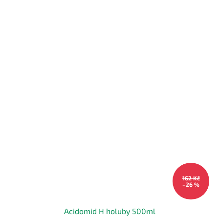
162 Kč
–26 %
Acidomid H holuby 500ml