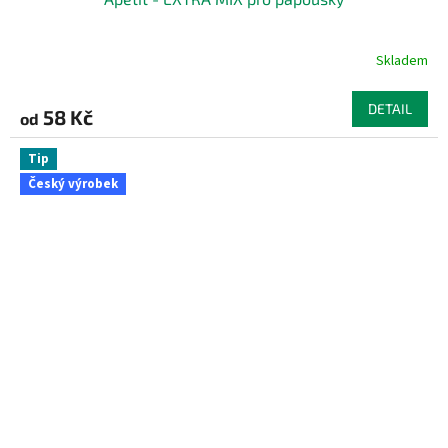
Skladem
DETAIL
58 Kč
od
Tip
Český výrobek