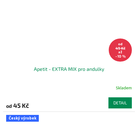
od
49 Kč
až
–10 %
Apetit - EXTRA MIX pro andulky
Skladem
DETAIL
45 Kč
od
Český výrobek