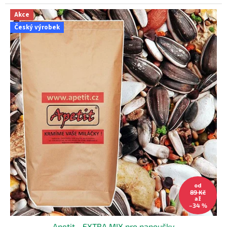
Akce
Český výrobek
od
89 Kč
až
–34 %
Apetit - EXTRA MIX pro papoušky