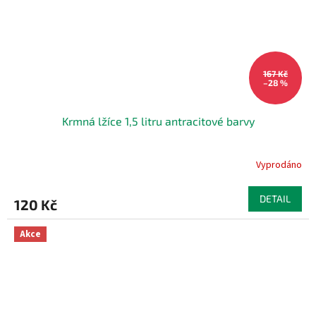
167 Kč
–28 %
Krmná lžíce 1,5 litru antracitové barvy
Vyprodáno
DETAIL
120 Kč
Akce