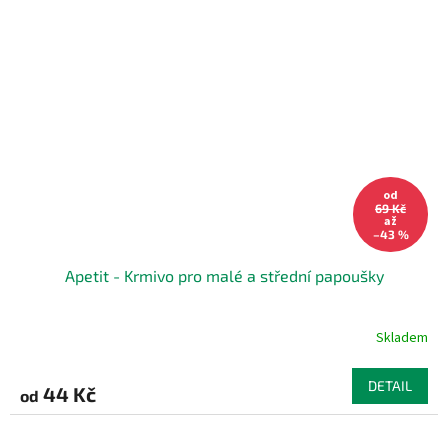
od
69 Kč
až
–43 %
Apetit - Krmivo pro malé a střední papoušky
Skladem
DETAIL
44 Kč
od