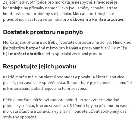
Zajištění zdravotní péče pro morčata je nezbytné. Pravidelně je
kontrolujte na příznaky nemocí, jako jsou změny chování, ztráta
hmotnosti nebo problémy s dýcháním. Morčata potřebují také
pravidelnou návštěvu veterináře pro
očkování a kontrolu zdraví
.
Dostatek prostoru na pohyb
Morčata jsou aktivní a potřebují dostatek prostoru na pohyb. Mimo klec
jim zajistěte
bezpečné místo
pro běhání a prozkoumávání. To může
být
morčecí ohrádka
nebo speciální venkovní prostor.
Respektujte jejich povahu
Každé morče má svou vlastní osobnost a povahu. Některá jsou více
plachá, jiná zase více společenská. Respektujte jejich povahu a nenuťte
je k interakcím, pokud nejsou na to připravena.
Péče o morčata může být radostí, pokud jim poskytnete vhodné
podmínky a lásku, kterou si zaslouží. S těmito tipy na péči budou vaše
morčata šťastná a zdravá, a vy si s nimi budete užívat spokojený čas
strávený společně.