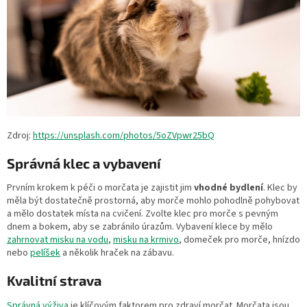
Zdroj:
https://unsplash.com/photos/5oZVpwr25bQ
Správná klec a vybavení
Prvním krokem k péči o morčata je zajistit jim
vhodné bydlení
. Klec by
měla být dostatečně prostorná, aby morče mohlo pohodlně pohybovat
a mělo dostatek místa na cvičení. Zvolte klec pro morče s pevným
dnem a bokem, aby se zabránilo úrazům. Vybavení klece by mělo
zahrnovat misku na vodu
,
misku na krmivo
, domeček pro morče, hnízdo
nebo
pelíšek
a několik hraček na zábavu.
Kvalitní strava
Správná výživa
je klíčovým faktorem pro zdraví morčat. Morčata jsou