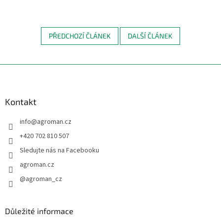
PŘEDCHOZÍ ČLÁNEK
DALŠÍ ČLÁNEK
Z
á
p
a
Kontakt
t
info
@
agroman.cz
í
+420 702 810 507
Sledujte nás na Facebooku
agroman.cz
@agroman_cz
Důležité informace