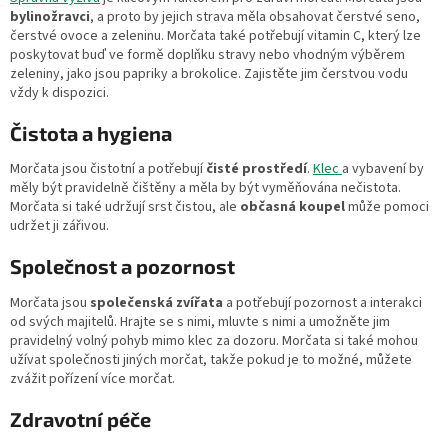
bylinožravci
, a proto by jejich strava měla obsahovat čerstvé seno,
čerstvé ovoce a zeleninu. Morčata také potřebují vitamin C, který lze
poskytovat buď ve formě doplňku stravy nebo vhodným výběrem
zeleniny, jako jsou papriky a brokolice. Zajistěte jim čerstvou vodu
vždy k dispozici.
Čistota a hygiena
Morčata jsou čistotní a potřebují
čisté prostředí
.
Klec
a vybavení by
měly být pravidelně čištěny a měla by být vyměňována nečistota.
Morčata si také udržují srst čistou, ale
občasná
koupel
může pomoci
udržet ji zářivou.
Společnost a pozornost
Morčata jsou
společenská zvířata
a potřebují pozornost a interakci
od svých majitelů. Hrajte se s nimi, mluvte s nimi a umožněte jim
pravidelný volný pohyb mimo klec za dozoru. Morčata si také mohou
užívat společnosti jiných morčat, takže pokud je to možné, můžete
zvážit pořízení více morčat.
Zdravotní péče