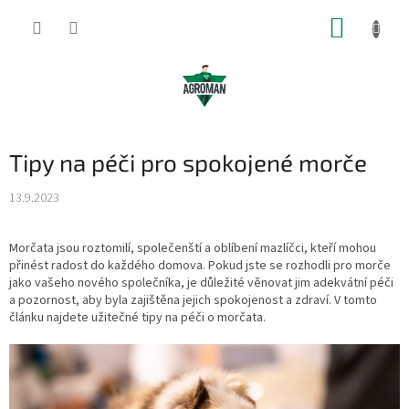
Přejít
NÁKUP
na
obsah
KOŠÍK
Tipy na péči pro spokojené morče
13.9.2023
Morčata jsou roztomilí, společenští a oblíbení mazlíčci, kteří mohou
přinést radost do každého domova. Pokud jste se rozhodli pro morče
jako vašeho nového společníka, je důležité věnovat jim adekvátní péči
a pozornost, aby byla zajištěna jejich spokojenost a zdraví. V tomto
článku najdete užitečné tipy na péči o morčata.