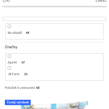
12
Kč
1399
Kč
r
o
d
u
k
t
Na skladě
44
ů
Značky
Apetit
47
JR Farm
15
Položek k zobrazení:
68
V
Český výrobek
ý