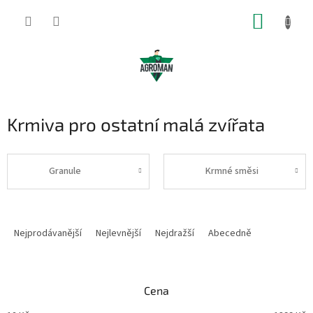
Přejít
NÁKUP
na
obsah
KOŠÍK
Krmiva pro ostatní malá zvířata
Granule
Krmné směsi
Ř
a
Nejprodávanější
Nejlevnější
Nejdražší
Abecedně
z
e
n
Cena
í
p