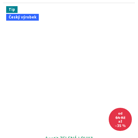
Tip
Český výrobek
od
64 Kč
až
–35 %