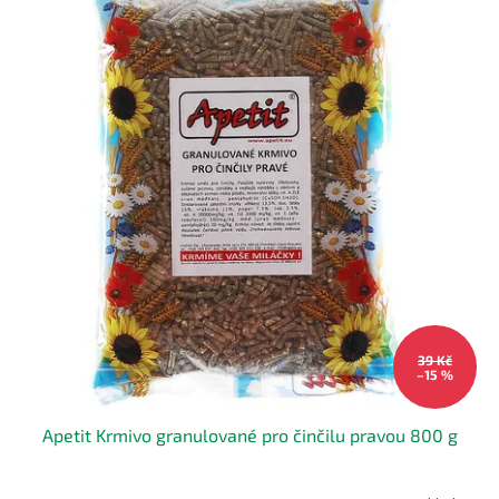
p
i
s
p
r
o
d
u
k
t
ů
39 Kč
–15 %
Apetit Krmivo granulované pro činčilu pravou 800 g