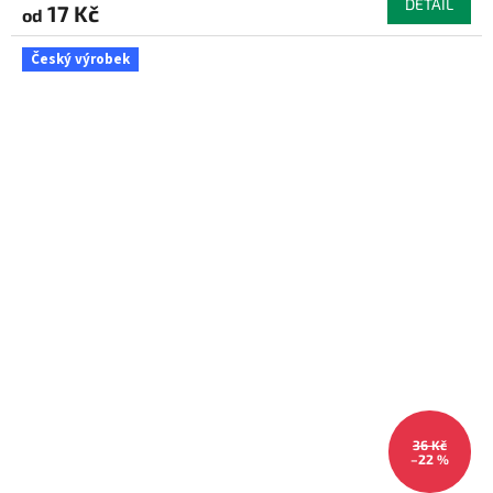
DETAIL
17 Kč
od
Český výrobek
36 Kč
–22 %