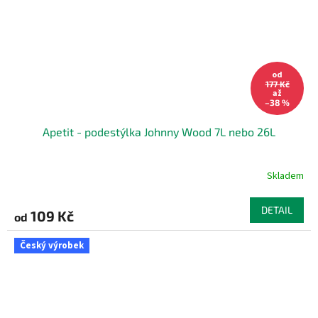
od
177 Kč
až
–38 %
Apetit - podestýlka Johnny Wood 7L nebo 26L
Skladem
DETAIL
109 Kč
od
Český výrobek