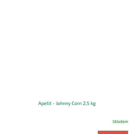
Apetit - Johnny Corn 2,5 kg
Skladem
Průměrné
hodnocení
produktu