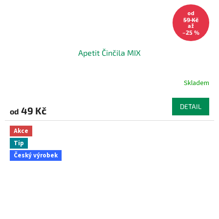
od
59 Kč
až
–25 %
Apetit Činčila MIX
Skladem
DETAIL
49 Kč
od
Akce
Tip
Český výrobek