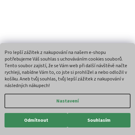
Apetit - JOHNNY WOOD; taška 4kg
Pro lepší zážitek z nakupování na našem e-shopu
potřebujeme Váš souhlas s uchováváním cookies souborů.
Tento soubor zajistí, že se Vám web při další návštěvě načte
Skladem
rychleji, nabídne Vám to, co jste si prohlížel a nebo odložil v
košíku. Aneb tvůj souhlas, tvůj lepší zážitek z nakupování v
Do košíku
109 Kč
následných nákupech!
Český výrobek
Nastavení
Odmítnout
Souhlasím