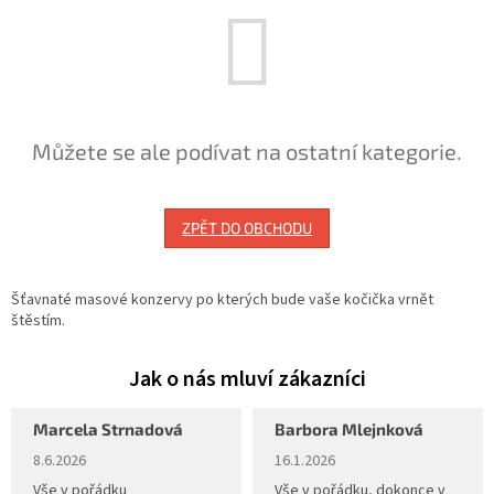
Můžete se ale podívat na ostatní kategorie.
ZPĚT DO OBCHODU
Šťavnaté masové konzervy po kterých bude vaše kočička vrnět
štěstím.
Marcela Strnadová
Barbora Mlejnková
Hodnocení obchodu je 5 z 5 hvězdiček.
Hodnocení obchodu je 5 z 5 hvěz
8.6.2026
16.1.2026
Vše v pořádku
Vše v pořádku, dokonce v