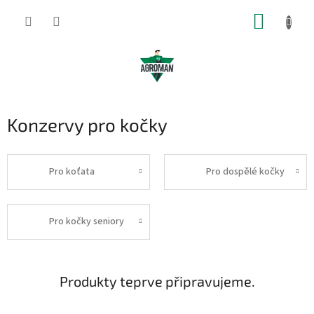
Přejít
NÁKUP
na
obsah
KOŠÍK
Konzervy pro kočky
Pro koťata
Pro dospělé kočky
Pro kočky seniory
Produkty teprve připravujeme.