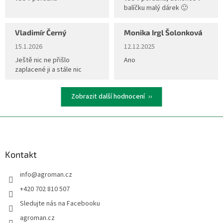
balíčku malý dárek 🙂
Vladimír Černý
Monika Irgl Šolonková
Hodnocení obchodu je 5 z 5 hvězdiček.
Hodnocení obchodu je 5 z 5 hvěz
15.1.2026
12.12.2025
Ještě nic ne přišlo
Ano
zaplacené ji a stále nic
Zobrazit další hodnocení
Z
á
p
a
Kontakt
t
info
@
agroman.cz
í
+420 702 810 507
Sledujte nás na Facebooku
agroman.cz