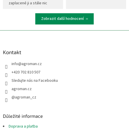
zaplacené ji a stále nic
Zobrazit další hodnocení
Z
á
p
a
Kontakt
t
info
@
agroman.cz
í
+420 702 810 507
Sledujte nás na Facebooku
agroman.cz
@agroman_cz
Důležité informace
Doprava a platba