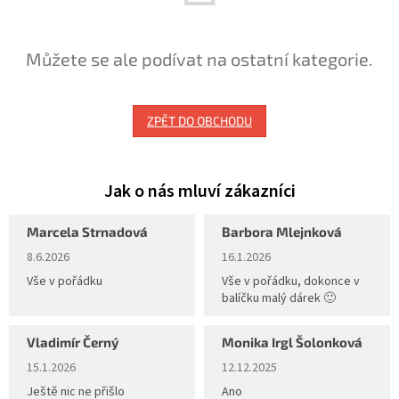
Můžete se ale podívat na ostatní kategorie.
ZPĚT DO OBCHODU
Marcela Strnadová
Barbora Mlejnková
Hodnocení obchodu je 5 z 5 hvězdiček.
Hodnocení obchodu je 5 z 5 hvěz
8.6.2026
16.1.2026
Vše v pořádku
Vše v pořádku, dokonce v
balíčku malý dárek 🙂
Vladimír Černý
Monika Irgl Šolonková
Hodnocení obchodu je 5 z 5 hvězdiček.
Hodnocení obchodu je 5 z 5 hvěz
15.1.2026
12.12.2025
Ještě nic ne přišlo
Ano