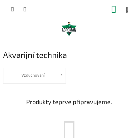
Přejít
NÁKUP
na
obsah
KOŠÍK
Akvarijní technika
Vzduchování
Produkty teprve připravujeme.