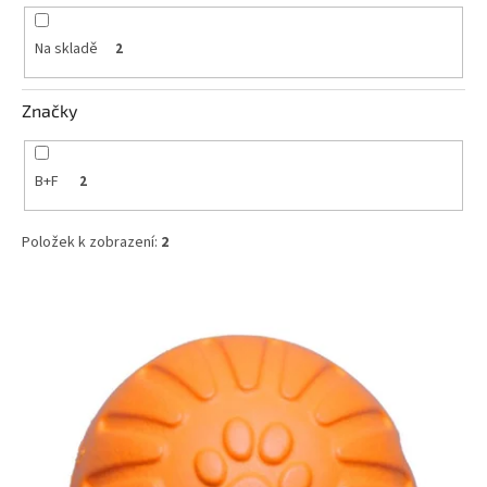
k
t
Na skladě
2
ů
Značky
B+F
2
Položek k zobrazení:
2
V
ý
p
i
s
p
r
o
d