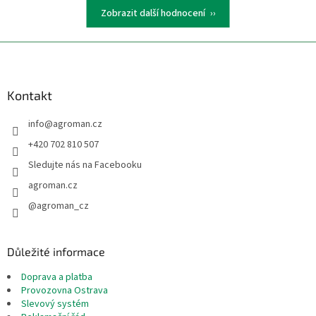
u
Zobrazit další hodnocení
Z
á
p
a
Kontakt
t
info
@
agroman.cz
í
+420 702 810 507
Sledujte nás na Facebooku
agroman.cz
@agroman_cz
Důležité informace
Doprava a platba
Provozovna Ostrava
Slevový systém