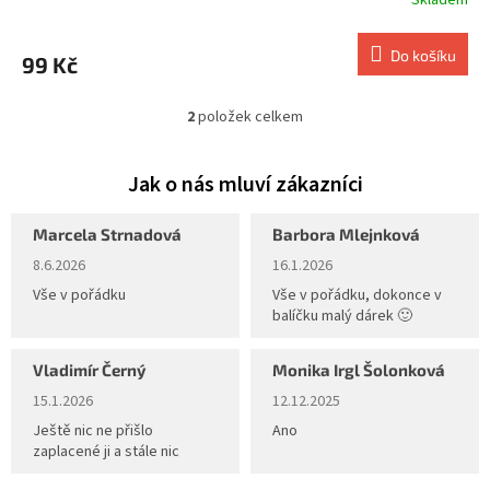
Skladem
Do košíku
99 Kč
2
položek celkem
O
v
l
á
d
a
Marcela Strnadová
Barbora Mlejnková
c
Hodnocení obchodu je 5 z 5 hvězdiček.
Hodnocení obchodu je 5 z 5 hvěz
8.6.2026
16.1.2026
í
p
Vše v pořádku
Vše v pořádku, dokonce v
r
balíčku malý dárek 🙂
v
k
Vladimír Černý
Monika Irgl Šolonková
y
Hodnocení obchodu je 5 z 5 hvězdiček.
Hodnocení obchodu je 5 z 5 hvěz
v
15.1.2026
12.12.2025
ý
Ještě nic ne přišlo
Ano
p
zaplacené ji a stále nic
i
s