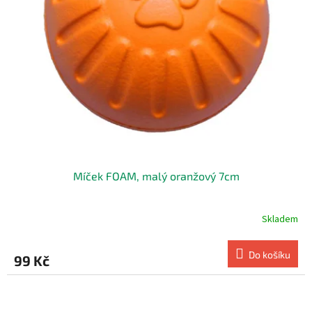
u
k
t
ů
Míček FOAM, malý oranžový 7cm
Skladem
Do košíku
99 Kč