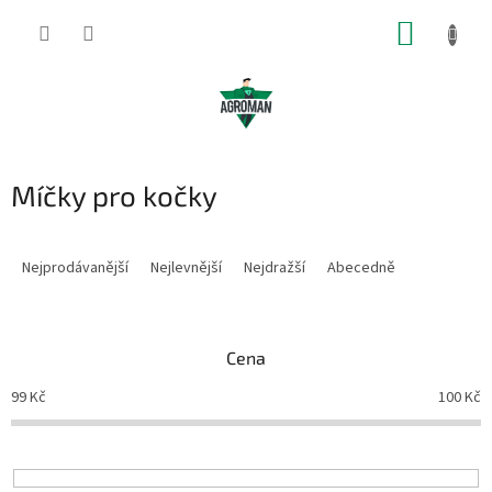
Přejít
NÁKUP
na
obsah
KOŠÍK
Míčky pro kočky
Ř
a
Nejprodávanější
Nejlevnější
Nejdražší
Abecedně
z
e
n
Cena
í
p
99
Kč
100
Kč
r
o
d
u