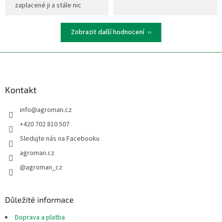
zaplacené ji a stále nic
Zobrazit další hodnocení
Z
á
p
a
Kontakt
t
info
@
agroman.cz
í
+420 702 810 507
Sledujte nás na Facebooku
agroman.cz
@agroman_cz
Důležité informace
Doprava a platba