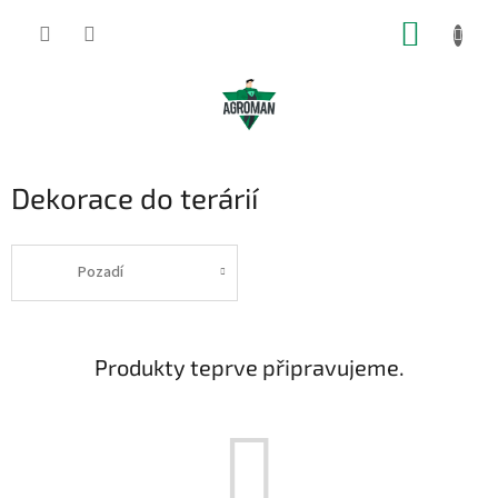
Přejít
NÁKUP
na
obsah
KOŠÍK
Dekorace do terárií
Pozadí
Produkty teprve připravujeme.