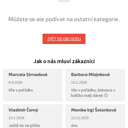
Můžete se ale podívat na ostatní kategorie.
ZPĚT DO OBCHODU
Marcela Strnadová
Barbora Mlejnková
Hodnocení obchodu je 5 z 5 hvězdiček.
Hodnocení obchodu je 5 z 5 hvěz
8.6.2026
16.1.2026
Vše v pořádku
Vše v pořádku, dokonce v
balíčku malý dárek 🙂
Vladimír Černý
Monika Irgl Šolonková
Hodnocení obchodu je 5 z 5 hvězdiček.
Hodnocení obchodu je 5 z 5 hvěz
15.1.2026
12.12.2025
Ještě nic ne přišlo
Ano