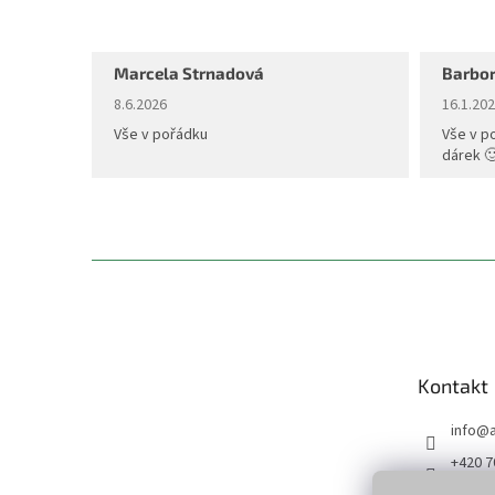
Marcela Strnadová
Barbor
Hodnocení obchodu je 5 z 5 hvězdiček.
Hodnoce
8.6.2026
16.1.20
Vše v pořádku
Vše v p
dárek 
Z
á
p
a
t
Kontakt
í
info
@
+420 7