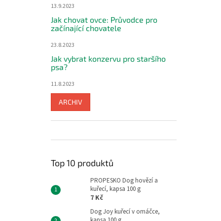
13.9.2023
Jak chovat ovce: Průvodce pro
začínající chovatele
23.8.2023
Jak vybrat konzervu pro staršího
psa?
11.8.2023
ARCHIV
Top 10 produktů
PROPESKO Dog hovězí a
kuřecí, kapsa 100 g
7 Kč
Dog Joy kuřecí v omáčce,
kapsa 100 g