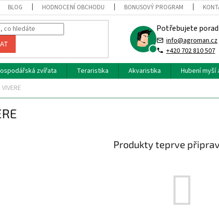
BLOG
HODNOCENÍ OBCHODU
BONUSOVÝ PROGRAM
KONT
Potřebujete porad
info@agroman.cz
AT
+420 702 810 507
ospodářská zvířata
Teraristika
Akvaristika
Hubení myší 
VIVERE
ERE
Produkty teprve připra