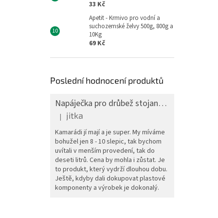
33 Kč
Apetit - Krmivo pro vodní a
suchozemské želvy 500g, 800g a
10Kg
69 Kč
Poslední hodnocení produktů
Napáječka pro drůbež stojanová barelová, pozink, 30 l
jitka
|
Hodnocení produktu je 5 z 5 hvězdiček.
Kamarádi jí mají a je super. My míváme
bohužel jen 8 - 10 slepic, tak bychom
uvítali v menším provedení, tak do
deseti litrů. Cena by mohla i zůstat. Je
to produkt, který vydrží dlouhou dobu.
Ještě, kdyby dali dokupovat plastové
komponenty a výrobek je dokonalý.