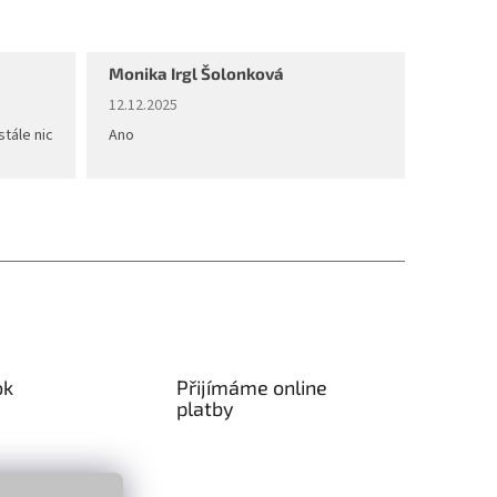
Monika Irgl Šolonková
diček.
Hodnocení obchodu je 5 z 5 hvězdiček.
12.12.2025
stále nic
Ano
ok
Přijímáme online
platby