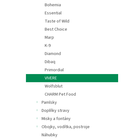
n
Bohemia
e
Essential
l
Taste of Wild
Best Choice
Marp
K-9
Diamond
Dibaq
Primordial
VIVERE
Wolfsblut
CHARM Pet Food
Pamlsky
Doplňky stravy
Misky a fontány
Obojky, vodítka, postroje
Náhubky