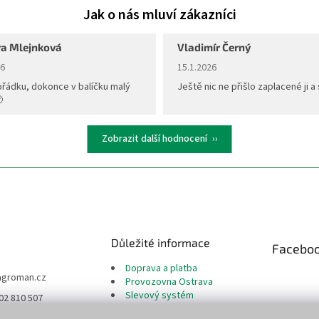
a Mlejnková
Vladimír Černý
ní obchodu je 5 z 5 hvězdiček.
Hodnocení obchodu je 5 z 5 hvěz
26
15.1.2026
ořádku, dokonce v balíčku malý
Ještě nic ne přišlo zaplacené ji a 

Zobrazit další hodnocení
Důležité informace
Facebo
Doprava a platba
agroman.cz
Provozovna Ostrava
Slevový systém
02 810 507
Reklamační řád