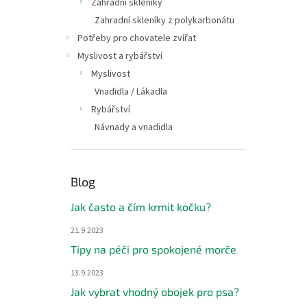
Zahradní skleníky
Zahradní skleníky z polykarbonátu
Potřeby pro chovatele zvířat
Myslivost a rybářství
Myslivost
Vnadidla / Lákadla
Rybářství
Návnady a vnadidla
Blog
Jak často a čím krmit kočku?
21.9.2023
Tipy na péči pro spokojené morče
13.9.2023
Jak vybrat vhodný obojek pro psa?