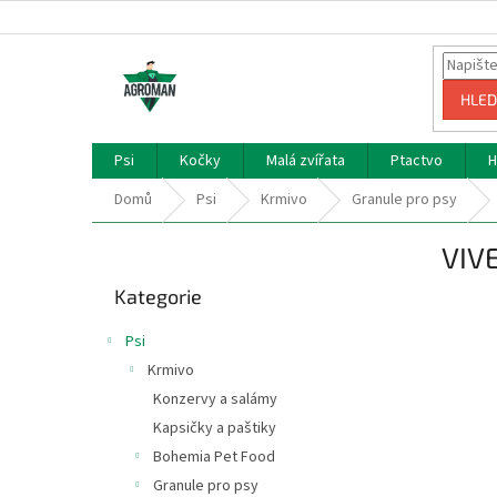
Přejít
na
obsah
HLED
Psi
Kočky
Malá zvířata
Ptactvo
H
Domů
Psi
Krmivo
Granule pro psy
P
VIV
o
Přeskočit
s
Kategorie
kategorie
t
r
Psi
a
Krmivo
n
Konzervy a salámy
n
í
Kapsičky a paštiky
p
Bohemia Pet Food
a
Granule pro psy