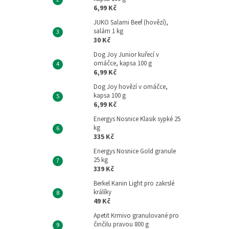
6,99 Kč
JUKO Salami Beef (hovězí),
salám 1 kg
30 Kč
Dog Joy Junior kuřecí v
omáčce, kapsa 100 g
6,99 Kč
Dog Joy hovězí v omáčce,
kapsa 100 g
6,99 Kč
Energys Nosnice Klasik sypké 25
kg
335 Kč
Energys Nosnice Gold granule
25 kg
339 Kč
Berkel Kanin Light pro zakrslé
králíky
49 Kč
Apetit Krmivo granulované pro
činčilu pravou 800 g