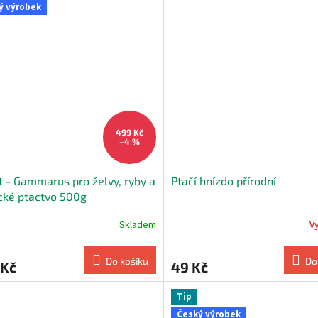
ý výrobek
ček.
499 Kč
–4 %
t - Gammarus pro želvy, ryby a
Ptačí hnízdo přírodní
cké ptactvo 500g
Skladem
V
Do košíku
Do
 Kč
49 Kč
Tip
Český výrobek