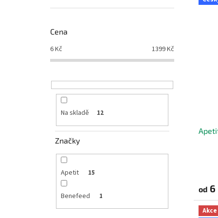
Cena
6
Kč
1399
Kč
Na skladě
12
Apeti
Značky
Průmě
hodno
Apetit
15
produ
6
od
je
Benefeed
1
5,0
z
Akce
5