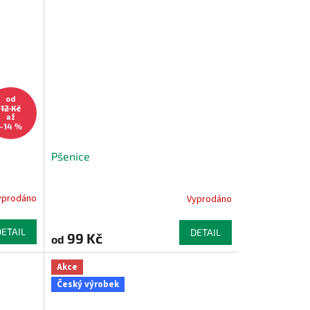
od
12 Kč
až
–14 %
Pšenice
yprodáno
Vyprodáno
DETAIL
DETAIL
99 Kč
od
Akce
Český výrobek