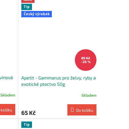
Tip
Český výrobek
89 Kč
–26 %
 vínová
Apetit - Gammarus pro želvy, ryby a
exotické ptactvo 50g
Skladem
Skladem
 košíku
Do košíku
65 Kč
Tip