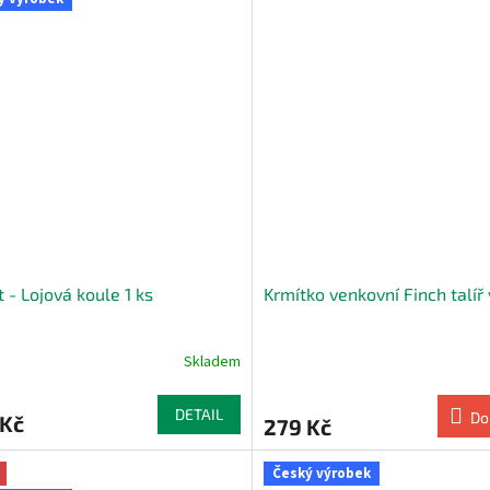
t - Lojová koule 1 ks
Krmítko venkovní Finch talíř
Skladem
rné
cení
ktu
DETAIL
Do
 Kč
279 Kč
Český výrobek