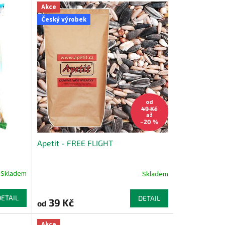
Akce
Český výrobek
od
49 Kč
až
–20 %
Apetit - FREE FLIGHT
Skladem
Skladem
DETAIL
DETAIL
39 Kč
od
Akce