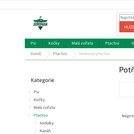
Přejít
na
obsah
HLED
Psi
Kočky
Malá zvířata
Ptactvo
H
Domů
Ptactvo
Venkovní ptactvo
P
Potř
o
Přeskočit
s
Kategorie
kategorie
t
r
Psi
a
Kočky
n
Malá zvířata
Ř
n
a
í
Ptactvo
Nejpro
z
p
Andulky
e
a
Kanáři