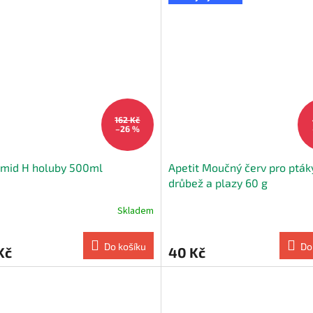
162 Kč
–26 %
omid H holuby 500ml
Apetit Moučný červ pro ptáky
drůbež a plazy 60 g
Skladem
Do košíku
Do
Kč
40 Kč