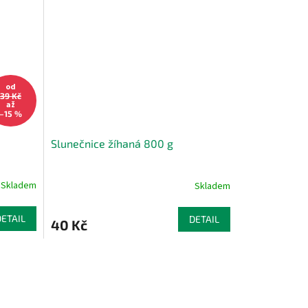
od
39 Kč
až
–15 %
Slunečnice žíhaná 800 g
Skladem
Skladem
DETAIL
DETAIL
40 Kč