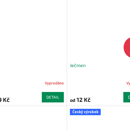
Ječmen
Vyprodáno
V
DETAIL
9 Kč
12 Kč
od
Český výrobek