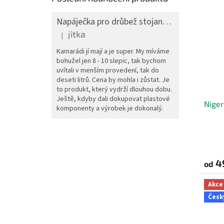
Napáječka pro drůbež stojanová barelová, pozink, 30 l
jitka
|
Hodnocení produktu je 5 z 5 hvězdiček.
Kamarádi jí mají a je super. My míváme
bohužel jen 8 - 10 slepic, tak bychom
uvítali v menším provedení, tak do
deseti litrů. Cena by mohla i zůstat. Je
to produkt, který vydrží dlouhou dobu.
Ještě, kdyby dali dokupovat plastové
Niger
komponenty a výrobek je dokonalý.
4
od
Akce
Česk