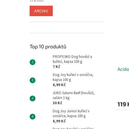
11.8.2023
ARCHIV
Top 10 produktů
PROPESKO Dog hovězí a
kuřecí, kapsa 100 g
7 Kč
Acid
Dog Joy kuřecí v omáčce,
kapsa 100 g
6,99 Kč
JUKO Salami Beef (hovězí),
salám 1 kg
30 Kč
119 
Dog Joy Junior kuřecí v
omáčce, kapsa 100 g
6,99 Kč