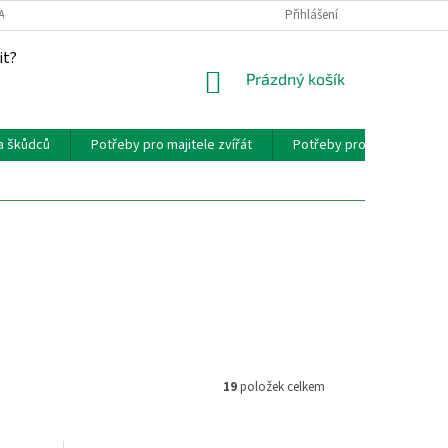
AKT
PROVIZNÍ SYSTÉM
Přihlášení
it?
NÁKUPNÍ
Prázdný košík
KOŠÍK
a škůdců
Potřeby pro majitele zvířát
Potřeby pro chovatele zví
19
položek celkem