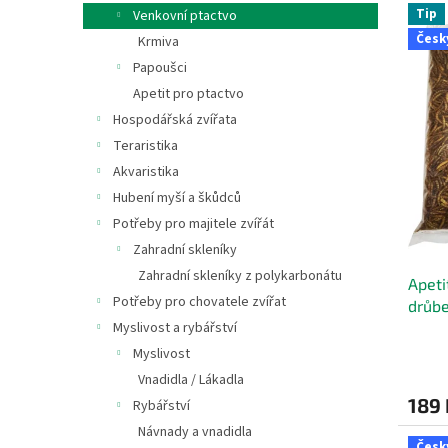
V
n
n
Tip
Venkovní ptactvo
ý
í
e
Česk
Krmiva
p
p
l
i
r
Papoušci
s
o
Apetit pro ptactvo
p
d
Hospodářská zvířata
r
u
Teraristika
o
k
Akvaristika
d
t
Hubení myší a škůdců
u
ů
k
Potřeby pro majitele zvířát
t
Zahradní skleníky
ů
Zahradní skleníky z polykarbonátu
Apeti
Potřeby pro chovatele zvířat
drůbe
Myslivost a rybářství
Myslivost
Vnadidla / Lákadla
189 
Rybářství
Návnady a vnadidla
Česk