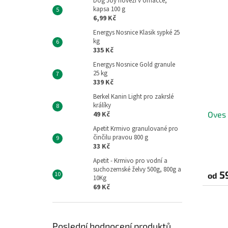
Dog Joy hovězí v omáčce,
kapsa 100 g
6,99 Kč
Energys Nosnice Klasik sypké 25
kg
335 Kč
Energys Nosnice Gold granule
25 kg
339 Kč
Berkel Kanin Light pro zakrslé
králíky
Oves
49 Kč
Apetit Krmivo granulované pro
činčilu pravou 800 g
33 Kč
Apetit - Krmivo pro vodní a
suchozemské želvy 500g, 800g a
5
od
10Kg
69 Kč
Poslední hodnocení produktů