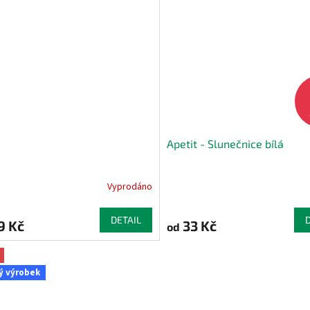
Apetit - Slunečnice bílá
Vyprodáno
DETAIL
9 Kč
33 Kč
od
ý výrobek