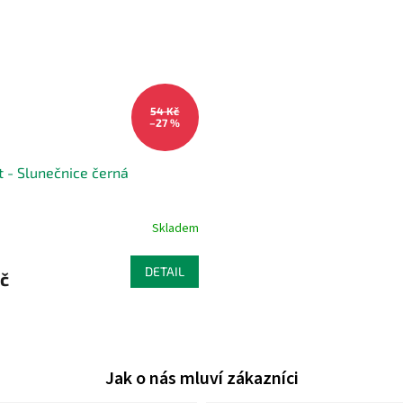
54 Kč
–27 %
t - Slunečnice černá
Skladem
DETAIL
č
O
v
l
á
d