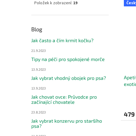
Položek k zobrazení:
19
Česk
hvězdi
Blog
Jak často a čím krmit kočku?
21.9.2023
Tipy na péči pro spokojené morče
13.9.2023
Apeti
Jak vybrat vhodný obojek pro psa?
exoti
13.9.2023
Jak chovat ovce: Průvodce pro
začínající chovatele
23.8.2023
479
Jak vybrat konzervu pro staršího
psa?