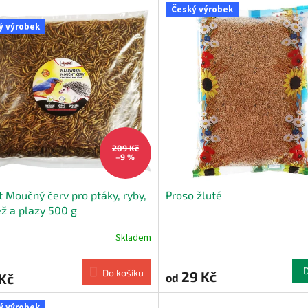
Český výrobek
ý výrobek
209 Kč
–9 %
t Moučný červ pro ptáky, ryby,
Proso žluté
ž a plazy 500 g
Skladem
Do košíku
29 Kč
Kč
od
ý výrobek