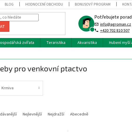
BLOG
HODNOCENÍ OBCHODU
BONUSOVÝ PROGRAM
KONT
Potřebujete porad
info@agroman.cz
AT
+420 702 810 507
ospodářská zvířata
Teraristika
Akvaristika
Hubení myší 
eby pro venkovní ptactvo
Krmiva
dávanější
Nejlevnější
Nejdražší
Abecedně