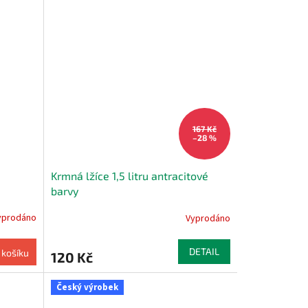
167 Kč
–28 %
Krmná lžíce 1,5 litru antracitové
barvy
yprodáno
Vyprodáno
DETAIL
 košíku
120 Kč
Český výrobek