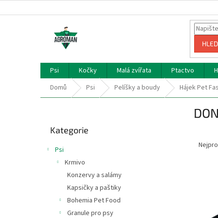
Přejít
na
obsah
HLED
Psi
Kočky
Malá zvířata
Ptactvo
H
Domů
Psi
Pelíšky a boudy
Hájek Pet Fa
P
DON
o
Přeskočit
s
Kategorie
kategorie
Ř
t
a
r
Nejpro
Psi
z
a
Krmivo
e
n
V
n
Konzervy a salámy
n
ý
í
í
Kapsičky a paštiky
p
p
p
Bohemia Pet Food
i
r
a
Granule pro psy