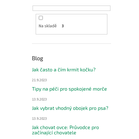
Na skladě
3
Blog
Jak často a čím krmit kočku?
21.9.2023
Tipy na péči pro spokojené morče
13.9.2023
Jak vybrat vhodný obojek pro psa?
13.9.2023
Jak chovat ovce: Průvodce pro
začínající chovatele