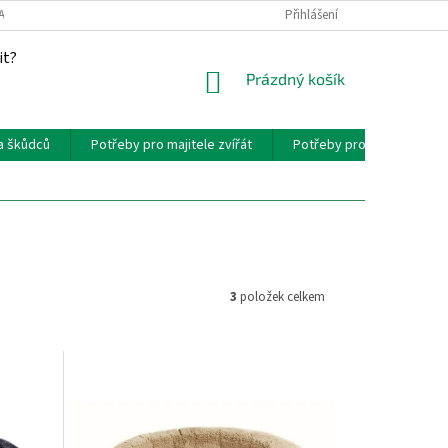
AKT
PROVIZNÍ SYSTÉM
Přihlášení
it?
NÁKUPNÍ
Prázdný košík
KOŠÍK
a škůdců
Potřeby pro majitele zvířát
Potřeby pro chovatele zví
3
položek celkem