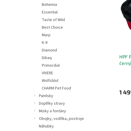
s
o
n
Bohemia
p
d
e
Essential
r
u
l
o
k
Taste of Wild
d
t
Best Choice
u
ů
Marp
k
K-9
t
Diamond
ů
HPF P
Dibaq
černý
Primordial
VIVERE
Wolfsblut
CHARM Pet Food
1 49
Pamlsky
Doplňky stravy
Misky a fontány
Obojky, vodítka, postroje
Náhubky