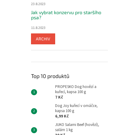
23.8.2023
Jak vybrat konzervu pro staršího
psa?
11.8.2023
ARCHIV
Top 10 produktů
PROPESKO Dog hovězí a
kuřecí, kapsa 100 g
7 Kč
Dog Joy kuřecí v omáčce,
kapsa 100 g
6,99 Kč
JUKO Salami Beef (hovězí),
salám 1 kg