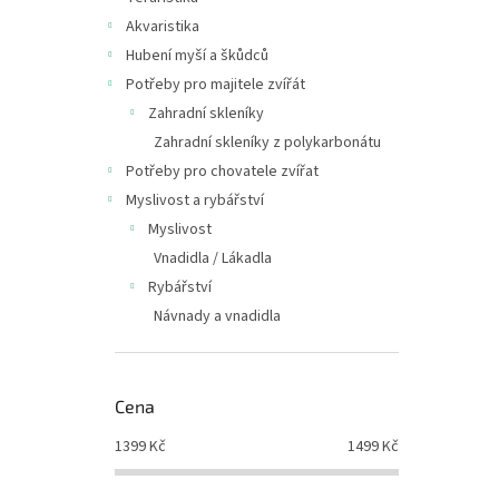
Akvaristika
Hubení myší a škůdců
Potřeby pro majitele zvířát
Zahradní skleníky
Zahradní skleníky z polykarbonátu
Potřeby pro chovatele zvířat
Myslivost a rybářství
Myslivost
Vnadidla / Lákadla
Rybářství
Návnady a vnadidla
Cena
1399
Kč
1499
Kč