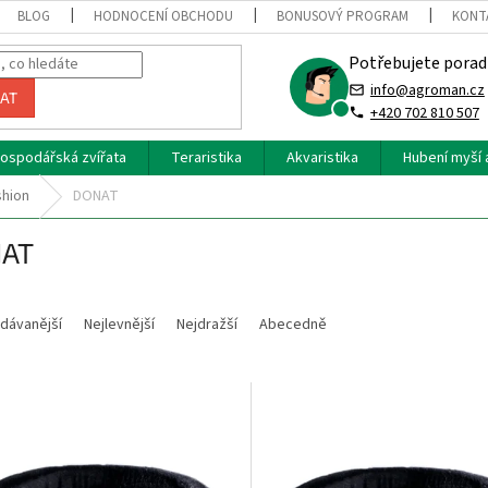
BLOG
HODNOCENÍ OBCHODU
BONUSOVÝ PROGRAM
KONT
Potřebujete porad
info@agroman.cz
AT
+420 702 810 507
ospodářská zvířata
Teraristika
Akvaristika
Hubení myší 
shion
DONAT
AT
dávanější
Nejlevnější
Nejdražší
Abecedně