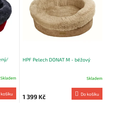
ený/
HPF Pelech DONAT M - béžový
Skladem
Skladem
 košíku
Do košíku
1 399 Kč