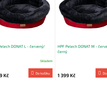
elech DONAT L - červený/
HPF Pelech DONAT M - červ
černý
Skladem
Do košíku
Do
9 Kč
1 399 Kč
O
v
l
á
d