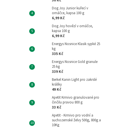
30 Kč
Dog Joy Junior kuřecí v
omáčce, kapsa 100 g
6,99 Kč
Dog Joy hovězí v omáčce,
kapsa 100 g
6,99 Kč
Energys Nosnice Klasik sypké 25
kg
335 Kč
Energys Nosnice Gold granule
25 kg
339 Kč
Berkel Kanin Light pro zakrslé
králíky
49 Kč
Apetit Krmivo granulované pro
činčilu pravou 800 g
33 Kč
Apetit - Krmivo pro vodní a
suchozemské želvy 500g, 800g a
10Kg