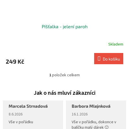
Píšťalka - jelení paroh
Skladem
Do košíku
249 Kč
1
položek celkem
O
v
l
á
d
a
Marcela Strnadová
Barbora Mlejnková
c
Hodnocení obchodu je 5 z 5 hvězdiček.
Hodnocení obchodu je 5 z 5 hvěz
8.6.2026
16.1.2026
í
p
Vše v pořádku
Vše v pořádku, dokonce v
r
balíčku malý dárek 🙂