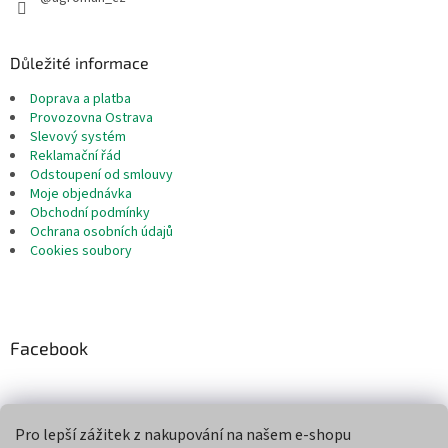
Důležité informace
Doprava a platba
Provozovna Ostrava
Slevový systém
Reklamační řád
Odstoupení od smlouvy
Moje objednávka
Obchodní podmínky
Ochrana osobních údajů
Cookies soubory
Facebook
Pro lepší zážitek z nakupování na našem e-shopu
Přijímáme online platby