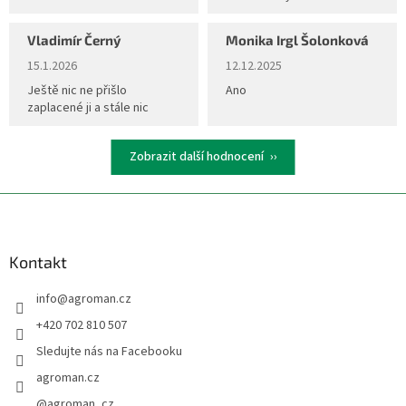
v
k
Vladimír Černý
Monika Irgl Šolonková
y
Hodnocení obchodu je 5 z 5 hvězdiček.
Hodnocení obchodu je 5 z 5 hvěz
v
15.1.2026
12.12.2025
ý
Ještě nic ne přišlo
Ano
p
zaplacené ji a stále nic
i
s
u
Zobrazit další hodnocení
Z
á
p
a
Kontakt
t
info
@
agroman.cz
í
+420 702 810 507
Sledujte nás na Facebooku
agroman.cz
@agroman_cz