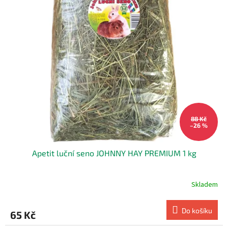
r
o
d
u
k
t
ů
88 Kč
–26 %
Apetit luční seno JOHNNY HAY PREMIUM 1 kg
Skladem
Průměrné
hodnocení
produktu
Do košíku
65 Kč
je
5,0