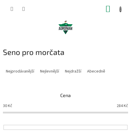
Přejít
NÁKUP
na
obsah
KOŠÍK
Seno pro morčata
Ř
a
Nejprodávanější
Nejlevnější
Nejdražší
Abecedně
z
e
n
Cena
í
p
30
Kč
284
Kč
r
o
d
u