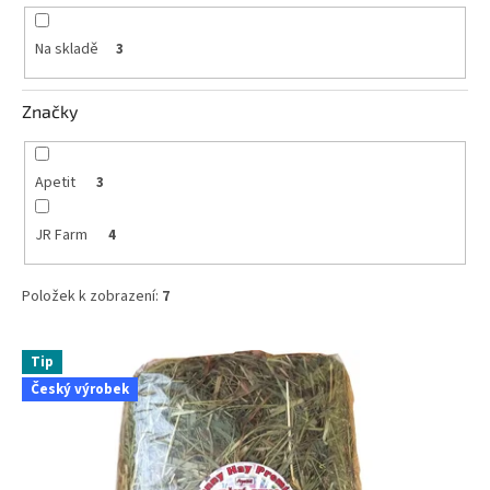
k
t
Na skladě
3
ů
Značky
Apetit
3
JR Farm
4
Položek k zobrazení:
7
V
Tip
ý
Český výrobek
p
i
s
p