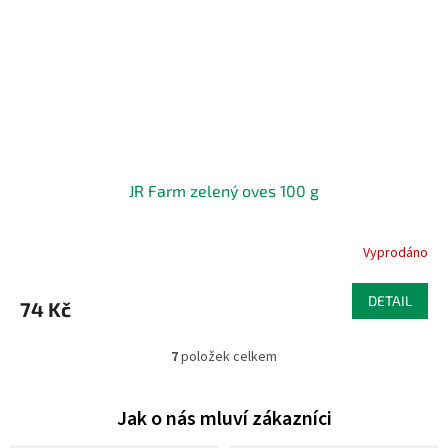
JR Farm zelený oves 100 g
Vyprodáno
DETAIL
74 Kč
7
položek celkem
O
v
l
á
d