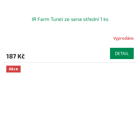
JR Farm Tunel ze sena střední 1 ks
Vyprodáno
DETAIL
187 Kč
Akce