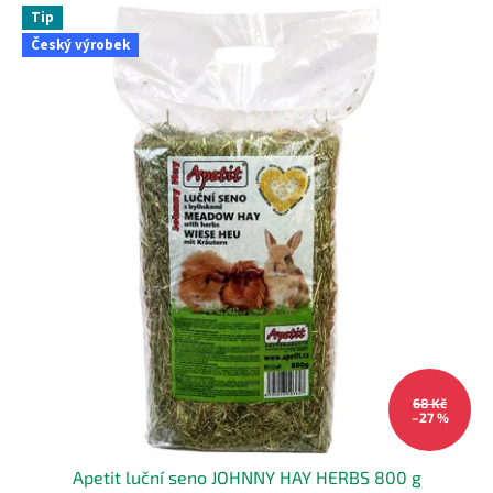
z
Tip
5
Český výrobek
hvězdiček.
68 Kč
–27 %
Apetit luční seno JOHNNY HAY HERBS 800 g