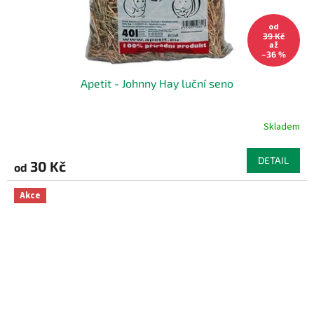
od
39 Kč
až
–36 %
Apetit - Johnny Hay luční seno
Skladem
DETAIL
30 Kč
od
Akce