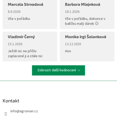
a
Marcela Strnadová
Barbora Mlejnková
c
Hodnocení obchodu je 5 z 5 hvězdiček.
Hodnocení obchodu je 5 z 5 hvěz
8.6.2026
16.1.2026
í
p
Vše v pořádku
Vše v pořádku, dokonce v
r
balíčku malý dárek 🙂
v
k
Vladimír Černý
Monika Irgl Šolonková
y
Hodnocení obchodu je 5 z 5 hvězdiček.
Hodnocení obchodu je 5 z 5 hvěz
v
15.1.2026
12.12.2025
ý
Ještě nic ne přišlo
Ano
p
zaplacené ji a stále nic
i
s
u
Zobrazit další hodnocení
Z
á
p
a
Kontakt
t
info
@
agroman.cz
í