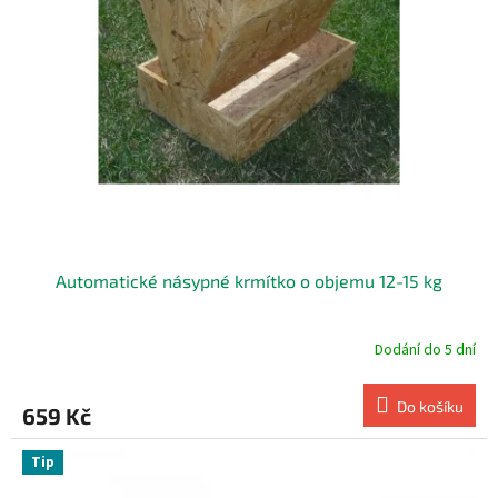
u
k
t
ů
Automatické násypné krmítko o objemu 12-15 kg
Dodání do 5 dní
Do košíku
659 Kč
Tip