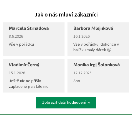
v
l
á
d
a
Marcela Strnadová
Barbora Mlejnková
c
Hodnocení obchodu je 5 z 5 hvězdiček.
Hodnocení obchodu je 5 z 5 hvěz
8.6.2026
16.1.2026
í
p
Vše v pořádku
Vše v pořádku, dokonce v
r
balíčku malý dárek 🙂
v
k
Vladimír Černý
Monika Irgl Šolonková
y
Hodnocení obchodu je 5 z 5 hvězdiček.
Hodnocení obchodu je 5 z 5 hvěz
v
15.1.2026
12.12.2025
ý
Ještě nic ne přišlo
Ano
p
zaplacené ji a stále nic
i
s
u
Zobrazit další hodnocení
Z
á
p