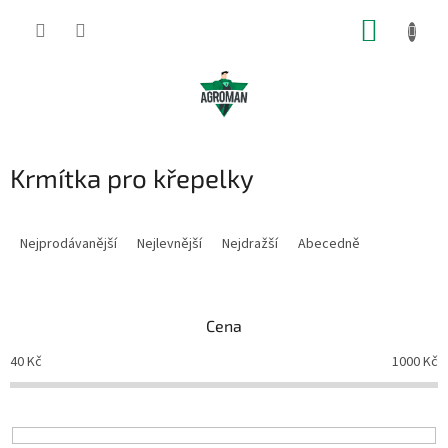
Přejít
NÁKUP
na
obsah
KOŠÍK
Krmítka pro křepelky
Ř
a
Nejprodávanější
Nejlevnější
Nejdražší
Abecedně
z
e
n
Cena
í
p
40
Kč
1000
Kč
r
o
d
u