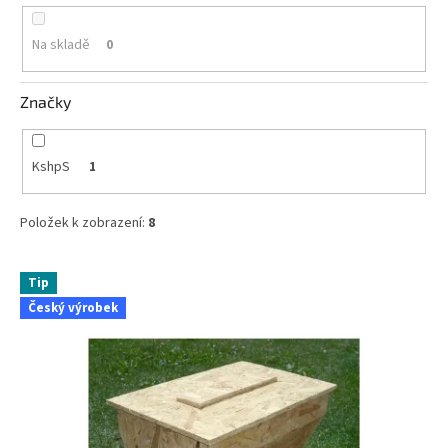
k
t
Na skladě
0
ů
Značky
KshpS
1
Položek k zobrazení:
8
V
Tip
ý
Český výrobek
p
i
s
p
r
o
d