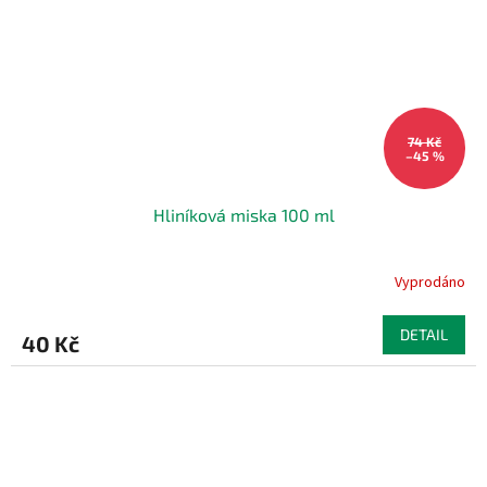
74 Kč
–45 %
Hliníková miska 100 ml
Vyprodáno
DETAIL
40 Kč