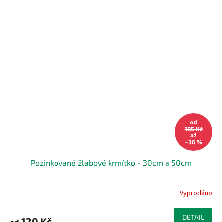
od
185 Kč
až
–36 %
Pozinkované žlabové krmítko - 30cm a 50cm
Vyprodáno
DETAIL
120 Kč
od