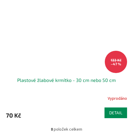
133 Kč
–47 %
Plastové žlabové krmítko - 30 cm nebo 50 cm
Vyprodáno
DETAIL
70 Kč
8
položek celkem
O