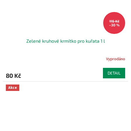
115 Kč
–30 %
Zelené kruhové krmítko pro kuřata 1 l
Vyprodáno
DETAIL
80 Kč
Akce