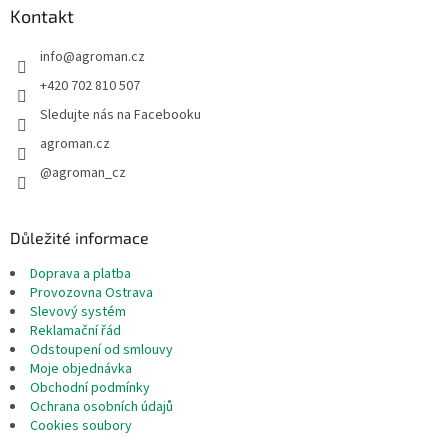
a
Kontakt
t
info
@
agroman.cz
í
+420 702 810 507
Sledujte nás na Facebooku
agroman.cz
@agroman_cz
Důležité informace
Doprava a platba
Provozovna Ostrava
Slevový systém
Reklamační řád
Odstoupení od smlouvy
Moje objednávka
Obchodní podmínky
Ochrana osobních údajů
Cookies soubory