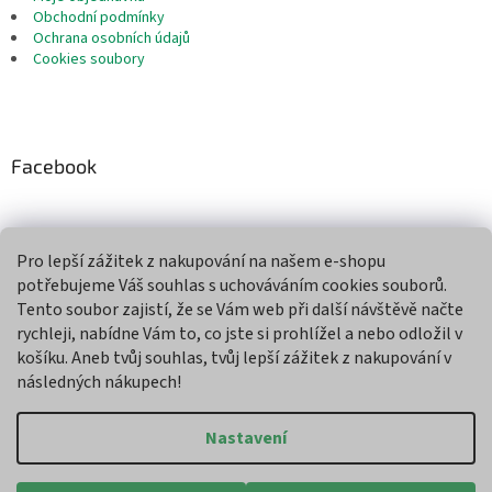
Obchodní podmínky
Ochrana osobních údajů
Cookies soubory
Facebook
Pro lepší zážitek z nakupování na našem e-shopu
Přijímáme online platby
potřebujeme Váš souhlas s uchováváním cookies souborů.
Tento soubor zajistí, že se Vám web při další návštěvě načte
rychleji, nabídne Vám to, co jste si prohlížel a nebo odložil v
košíku. Aneb tvůj souhlas, tvůj lepší zážitek z nakupování v
následných nákupech!
Vytvořil Shoptet
Nastavení
Copyright 2026
Agroman
. Všechna práva vyhrazena.
Upravit