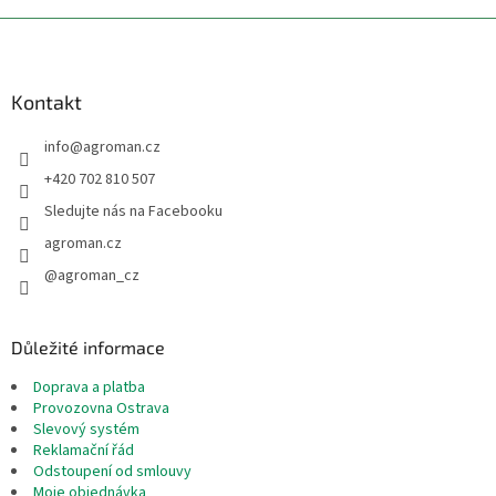
Z
á
p
a
Kontakt
t
info
@
agroman.cz
í
+420 702 810 507
Sledujte nás na Facebooku
agroman.cz
@agroman_cz
Důležité informace
Doprava a platba
Provozovna Ostrava
Slevový systém
Reklamační řád
Odstoupení od smlouvy
Moje objednávka