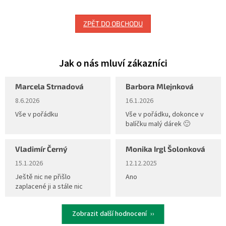
ZPĚT DO OBCHODU
Marcela Strnadová
Barbora Mlejnková
Hodnocení obchodu je 5 z 5 hvězdiček.
Hodnocení obchodu je 5 z 5 hvěz
8.6.2026
16.1.2026
Vše v pořádku
Vše v pořádku, dokonce v
balíčku malý dárek 🙂
Vladimír Černý
Monika Irgl Šolonková
Hodnocení obchodu je 5 z 5 hvězdiček.
Hodnocení obchodu je 5 z 5 hvěz
15.1.2026
12.12.2025
Ještě nic ne přišlo
Ano
zaplacené ji a stále nic
Zobrazit další hodnocení