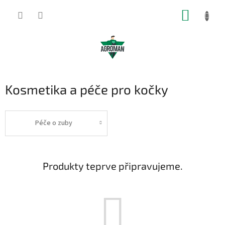
Přejít
NÁKUP
na
obsah
KOŠÍK
Kosmetika a péče pro kočky
Péče o zuby
Produkty teprve připravujeme.