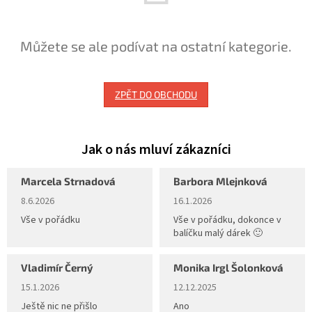
Můžete se ale podívat na ostatní kategorie.
ZPĚT DO OBCHODU
Marcela Strnadová
Barbora Mlejnková
Hodnocení obchodu je 5 z 5 hvězdiček.
Hodnocení obchodu je 5 z 5 hvěz
8.6.2026
16.1.2026
Vše v pořádku
Vše v pořádku, dokonce v
balíčku malý dárek 🙂
Vladimír Černý
Monika Irgl Šolonková
Hodnocení obchodu je 5 z 5 hvězdiček.
Hodnocení obchodu je 5 z 5 hvěz
15.1.2026
12.12.2025
Ještě nic ne přišlo
Ano