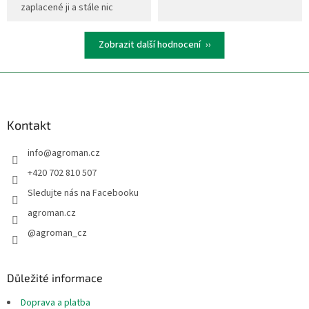
zaplacené ji a stále nic
Zobrazit další hodnocení
Z
á
p
a
Kontakt
t
info
@
agroman.cz
í
+420 702 810 507
Sledujte nás na Facebooku
agroman.cz
@agroman_cz
Důležité informace
Doprava a platba