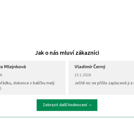
a Mlejnková
Vladimír Černý
ní obchodu je 5 z 5 hvězdiček.
Hodnocení obchodu je 5 z 5 hvěz
26
15.1.2026
ořádku, dokonce v balíčku malý
Ještě nic ne přišlo zaplacené ji a 

Zobrazit další hodnocení