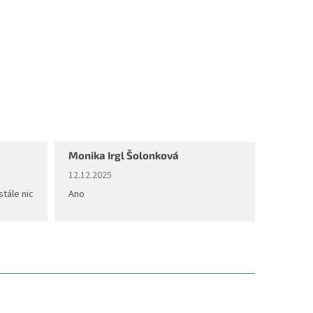
Monika Irgl Šolonková
diček.
Hodnocení obchodu je 5 z 5 hvězdiček.
12.12.2025
stále nic
Ano