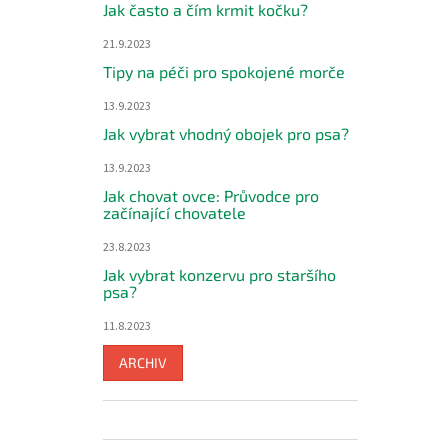
Jak často a čím krmit kočku?
21.9.2023
Tipy na péči pro spokojené morče
13.9.2023
Jak vybrat vhodný obojek pro psa?
13.9.2023
Jak chovat ovce: Průvodce pro
začínající chovatele
23.8.2023
Jak vybrat konzervu pro staršího
psa?
11.8.2023
ARCHIV