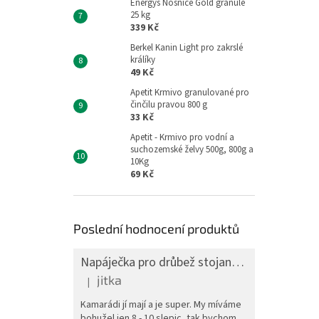
Energys Nosnice Gold granule
25 kg
339 Kč
Berkel Kanin Light pro zakrslé
králíky
49 Kč
Apetit Krmivo granulované pro
činčilu pravou 800 g
33 Kč
Apetit - Krmivo pro vodní a
suchozemské želvy 500g, 800g a
10Kg
69 Kč
Poslední hodnocení produktů
Napáječka pro drůbež stojanová barelová, pozink, 30 l
jitka
|
Hodnocení produktu je 5 z 5 hvězdiček.
Kamarádi jí mají a je super. My míváme
bohužel jen 8 - 10 slepic, tak bychom