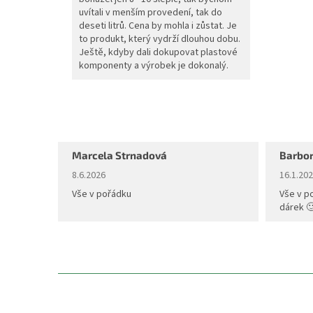
uvítali v menším provedení, tak do
deseti litrů. Cena by mohla i zůstat. Je
to produkt, který vydrží dlouhou dobu.
Ještě, kdyby dali dokupovat plastové
komponenty a výrobek je dokonalý.
Marcela Strnadová
Barbor
Hodnocení obchodu je 5 z 5 hvězdiček.
Hodnoce
8.6.2026
16.1.20
Vše v pořádku
Vše v p
dárek 
Z
á
p