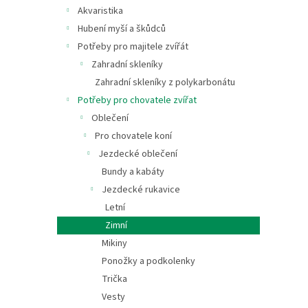
n
Akvaristika
e
Hubení myší a škůdců
l
Potřeby pro majitele zvířát
Zahradní skleníky
Zahradní skleníky z polykarbonátu
Potřeby pro chovatele zvířat
Oblečení
Pro chovatele koní
Jezdecké oblečení
Bundy a kabáty
Jezdecké rukavice
Letní
Zimní
Mikiny
Ponožky a podkolenky
Trička
Vesty