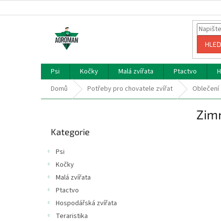
Přejít
na
obsah
HLED
Psi
Kočky
Malá zvířata
Ptactvo
H
Domů
Potřeby pro chovatele zvířat
Oblečení
P
Zim
o
Přeskočit
s
Kategorie
kategorie
t
r
Psi
a
Kočky
n
Malá zvířata
n
í
Ptactvo
p
Hospodářská zvířata
a
Teraristika