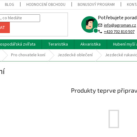
BLOG
HODNOCENÍ OBCHODU
BONUSOVÝ PROGRAM
KONT
Potřebujete porad
info@agroman.cz
AT
+420 702 810 507
ospodářská zvířata
Teraristika
Akvaristika
Hubení myší 
Pro chovatele koní
Jezdecké oblečení
Jezdecké rukavi
ní
Produkty teprve připra