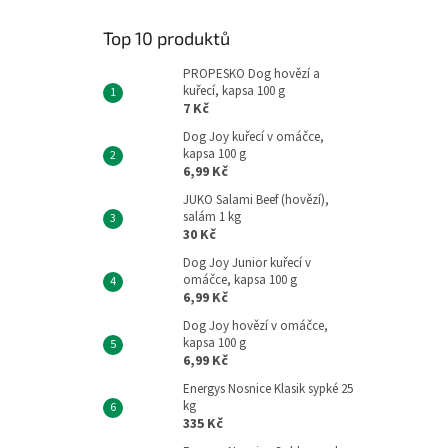
Top 10 produktů
PROPESKO Dog hovězí a
kuřecí, kapsa 100 g
7 Kč
Dog Joy kuřecí v omáčce,
kapsa 100 g
6,99 Kč
JUKO Salami Beef (hovězí),
salám 1 kg
30 Kč
Dog Joy Junior kuřecí v
omáčce, kapsa 100 g
6,99 Kč
Dog Joy hovězí v omáčce,
kapsa 100 g
6,99 Kč
Energys Nosnice Klasik sypké 25
kg
335 Kč