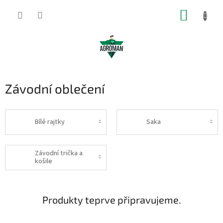
Přejít
NÁKUP
na
obsah
KOŠÍK
Závodní oblečení
Bílé rajtky
Saka
Závodní trička a
košile
Produkty teprve připravujeme.