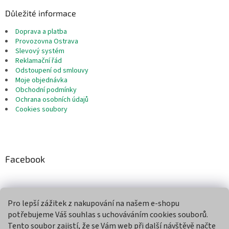
Důležité informace
Doprava a platba
Provozovna Ostrava
Slevový systém
Reklamační řád
Odstoupení od smlouvy
Moje objednávka
Obchodní podmínky
Ochrana osobních údajů
Cookies soubory
Facebook
Pro lepší zážitek z nakupování na našem e-shopu
Přijímáme online platby
potřebujeme Váš souhlas s uchováváním cookies souborů.
Tento soubor zajistí, že se Vám web při další návštěvě načte