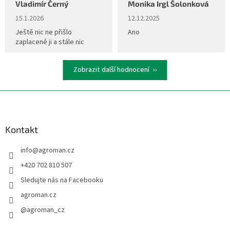
Vladimír Černý
Monika Irgl Šolonková
Hodnocení obchodu je 5 z 5 hvězdiček.
Hodnocení obchodu je 5 z 5 hvěz
15.1.2026
12.12.2025
Ještě nic ne přišlo
Ano
zaplacené ji a stále nic
Zobrazit další hodnocení
Z
á
p
a
Kontakt
t
info
@
agroman.cz
í
+420 702 810 507
Sledujte nás na Facebooku
agroman.cz
@agroman_cz