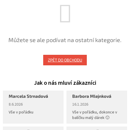
Můžete se ale podívat na ostatní kategorie.
ZPĚT DO OBCHODU
Marcela Strnadová
Barbora Mlejnková
Hodnocení obchodu je 5 z 5 hvězdiček.
Hodnocení obchodu je 5 z 5 hvěz
8.6.2026
16.1.2026
Vše v pořádku
Vše v pořádku, dokonce v
balíčku malý dárek 🙂