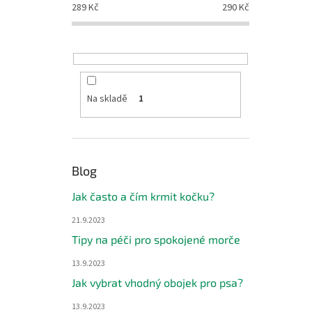
289
Kč
290
Kč
Na skladě
1
Blog
Jak často a čím krmit kočku?
21.9.2023
Tipy na péči pro spokojené morče
13.9.2023
Jak vybrat vhodný obojek pro psa?
13.9.2023