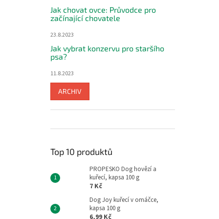
Jak chovat ovce: Průvodce pro
začínající chovatele
23.8.2023
Jak vybrat konzervu pro staršího
psa?
11.8.2023
ARCHIV
Top 10 produktů
PROPESKO Dog hovězí a
kuřecí, kapsa 100 g
7 Kč
Dog Joy kuřecí v omáčce,
kapsa 100 g
6,99 Kč