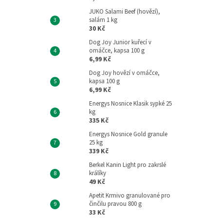
JUKO Salami Beef (hovězí),
salám 1 kg
30 Kč
Dog Joy Junior kuřecí v
omáčce, kapsa 100 g
6,99 Kč
Dog Joy hovězí v omáčce,
kapsa 100 g
6,99 Kč
Energys Nosnice Klasik sypké 25
kg
335 Kč
Energys Nosnice Gold granule
25 kg
339 Kč
Berkel Kanin Light pro zakrslé
králíky
49 Kč
Apetit Krmivo granulované pro
činčilu pravou 800 g
33 Kč