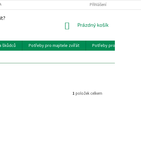
AKT
PROVIZNÍ SYSTÉM
Přihlášení
it?
NÁKUPNÍ
Prázdný košík
KOŠÍK
a škůdců
Potřeby pro majitele zvířát
Potřeby pro chovatele zví
1
položek celkem