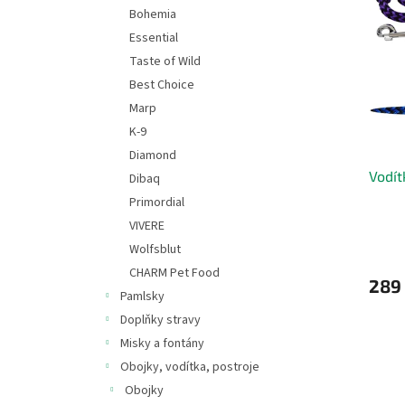
s
o
n
Bohemia
p
d
e
Essential
r
u
l
o
k
Taste of Wild
d
t
Best Choice
u
ů
Marp
k
K-9
t
Diamond
ů
Vodít
Dibaq
Primordial
VIVERE
Wolfsblut
CHARM Pet Food
289
Pamlsky
Doplňky stravy
Misky a fontány
Obojky, vodítka, postroje
Obojky