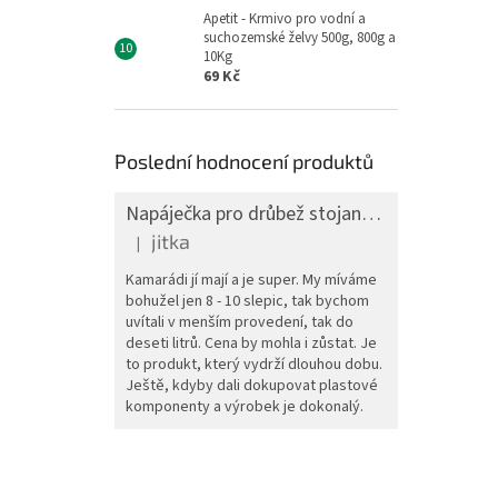
Apetit - Krmivo pro vodní a
suchozemské želvy 500g, 800g a
10Kg
69 Kč
Poslední hodnocení produktů
Napáječka pro drůbež stojanová barelová, pozink, 30 l
jitka
|
Hodnocení produktu je 5 z 5 hvězdiček.
Kamarádi jí mají a je super. My míváme
bohužel jen 8 - 10 slepic, tak bychom
uvítali v menším provedení, tak do
deseti litrů. Cena by mohla i zůstat. Je
to produkt, který vydrží dlouhou dobu.
Ještě, kdyby dali dokupovat plastové
komponenty a výrobek je dokonalý.