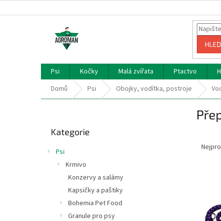
Přejít
na
obsah
HLED
Psi
Kočky
Malá zvířata
Ptactvo
H
Domů
Psi
Obojky, vodítka, postroje
Vo
P
Přep
o
Přeskočit
s
Kategorie
kategorie
Ř
t
a
r
Nejpro
Psi
z
a
Krmivo
e
n
V
n
Konzervy a salámy
n
ý
í
í
Kapsičky a paštiky
p
p
p
Bohemia Pet Food
i
r
a
Granule pro psy