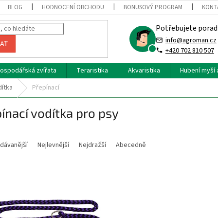
BLOG
HODNOCENÍ OBCHODU
BONUSOVÝ PROGRAM
KONT
Potřebujete porad
info@agroman.cz
AT
+420 702 810 507
ospodářská zvířata
Teraristika
Akvaristika
Hubení myší 
dítka
Přepínací
ínací vodítka pro psy
dávanější
Nejlevnější
Nejdražší
Abecedně