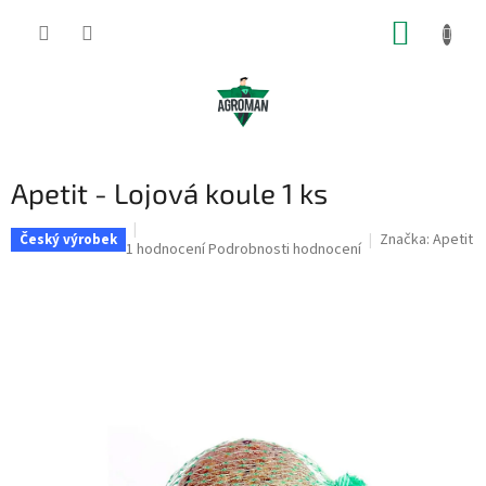
Přejít
NÁKUP
na
obsah
KOŠÍK
Apetit - Lojová koule 1 ks
Značka:
Apetit
Český výrobek
Průměrné
1 hodnocení
Podrobnosti hodnocení
hodnocení
produktu
je
5,0
z
5
hvězdiček.