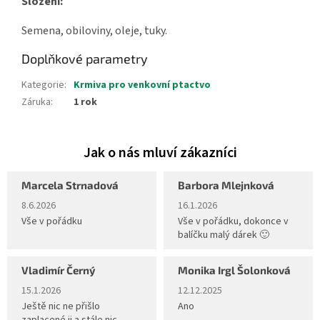
Složení:
Semena, obiloviny, oleje, tuky.
Doplňkové parametry
Kategorie
:
Krmiva pro venkovní ptactvo
Záruka
:
1 rok
Marcela Strnadová
Barbora Mlejnková
Hodnocení obchodu je 5 z 5 hvězdiček.
Hodnocení obchodu je 5 z 5 hvěz
8.6.2026
16.1.2026
Vše v pořádku
Vše v pořádku, dokonce v
balíčku malý dárek 🙂
Vladimír Černý
Monika Irgl Šolonková
Hodnocení obchodu je 5 z 5 hvězdiček.
Hodnocení obchodu je 5 z 5 hvěz
15.1.2026
12.12.2025
Ještě nic ne přišlo
Ano