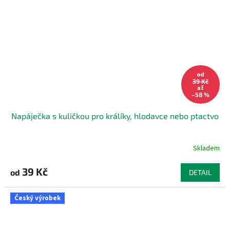
od
39 Kč
až
–58 %
Napáječka s kuličkou pro králíky, hlodavce nebo ptactvo
Skladem
39 Kč
od
DETAIL
Český výrobek