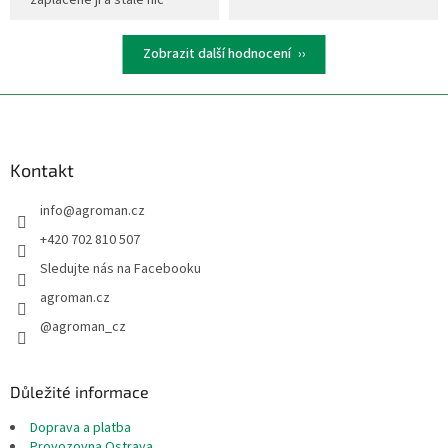
zaplacené ji a stále nic
Zobrazit další hodnocení
Z
á
p
a
Kontakt
t
info
@
agroman.cz
í
+420 702 810 507
Sledujte nás na Facebooku
agroman.cz
@agroman_cz
Důležité informace
Doprava a platba
Provozovna Ostrava