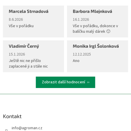
Marcela Strnadová
Barbora Mlejnková
Hodnocení obchodu je 5 z 5 hvězdiček.
Hodnocení obchodu je 5 z 5 hvěz
8.6.2026
16.1.2026
Vše v pořádku
Vše v pořádku, dokonce v
balíčku malý dárek 🙂
Vladimír Černý
Monika Irgl Šolonková
Hodnocení obchodu je 5 z 5 hvězdiček.
Hodnocení obchodu je 5 z 5 hvěz
15.1.2026
12.12.2025
Ještě nic ne přišlo
Ano
zaplacené ji a stále nic
Zobrazit další hodnocení
Z
á
p
a
Kontakt
t
info
@
agroman.cz
í