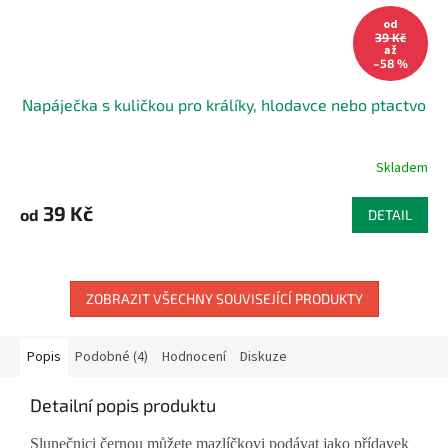
od
39 Kč
až
–58 %
Napáječka s kuličkou pro králíky, hlodavce nebo ptactvo
Skladem
39 Kč
od
DETAIL
ZOBRAZIT VŠECHNY SOUVISEJÍCÍ PRODUKTY
Popis
Podobné (4)
Hodnocení
Diskuze
Detailní popis produktu
Slunečnici černou můžete mazlíčkovi podávat jako přídavek