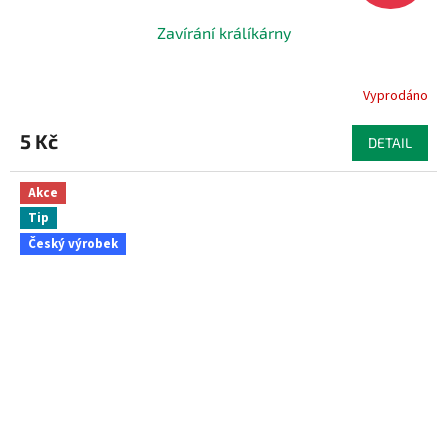
Zavírání králíkárny
Vyprodáno
5 Kč
DETAIL
Akce
Tip
Český výrobek