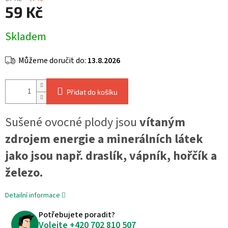
59 Kč
Měrná
Skladem
cena:
Můžeme doručit do:
13.8.2026
Přidat do košíku
Sušené ovocné plody jsou
vítaným
zdrojem energie a minerálních látek
jako jsou např. draslík, vápník, hořčík a
železo.
Detailní informace
Potřebujete poradit?
Volejte
+420 702 810 507