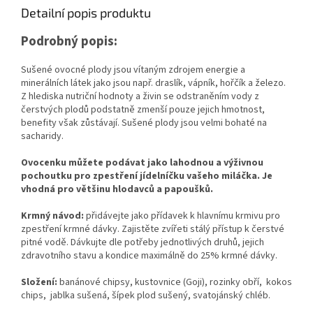
Detailní popis produktu
Podrobný popis:
Sušené ovocné plody jsou vítaným zdrojem energie a
minerálních látek jako jsou např. draslík, vápník, hořčík a železo.
Z hlediska nutriční hodnoty a živin se odstraněním vody z
čerstvých plodů podstatně zmenší pouze jejich hmotnost,
benefity však zůstávají. Sušené plody jsou velmi bohaté na
sacharidy.
Ovocenku můžete podávat jako lahodnou a výživnou
pochoutku pro zpestření jídelníčku vašeho miláčka. Je
vhodná pro většinu hlodavců a papoušků.
Krmný návod:
přidávejte jako přídavek k hlavnímu krmivu pro
zpestření krmné dávky. Zajistěte zvířeti stálý přístup k čerstvé
pitné vodě. Dávkujte dle potřeby jednotlivých druhů, jejich
zdravotního stavu a kondice maximálně do 25% krmné dávky.
Složení:
banánové chipsy, kustovnice (Goji), rozinky obří, kokos
chips, jablka sušená, šípek plod sušený, svatojánský chléb.