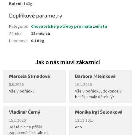
Balení:
140g
Doplňkové parametry
Kategorie
:
Chovatelské potřeby pro malá zvířata
Záruka
:
18 měsíců
Hmotnost
:
0.14 kg
Marcela Strnadová
Barbora Mlejnková
Hodnocení obchodu je 5 z 5 hvězdiček.
Hodnocení obchodu je 5 z 5 hvěz
8.6.2026
16.1.2026
Vše v pořádku
Vše v pořádku, dokonce v
balíčku malý dárek 🙂
Vladimír Černý
Monika Irgl Šolonková
Hodnocení obchodu je 5 z 5 hvězdiček.
Hodnocení obchodu je 5 z 5 hvěz
15.1.2026
12.12.2025
Ještě nic ne přišlo
Ano
zaplacené ji a stále nic