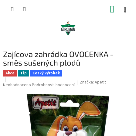
Přejít
NÁKUP
na
obsah
KOŠÍK
Zajícova zahrádka OVOCENKA -
směs sušených plodů
Akce
Tip
Český výrobek
Značka:
Apetit
Průměrné
Neohodnoceno
Podrobnosti hodnocení
hodnocení
produktu
je
0,0
z
5
hvězdiček.