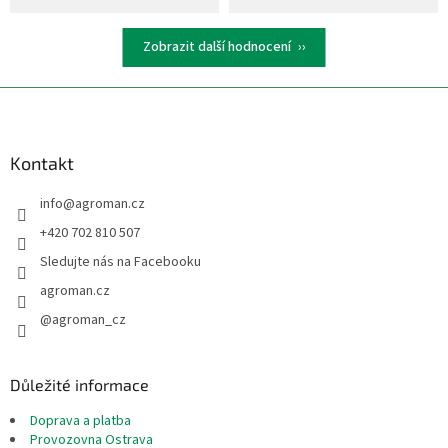
Zobrazit další hodnocení
Z
á
p
a
Kontakt
t
info
@
agroman.cz
í
+420 702 810 507
Sledujte nás na Facebooku
agroman.cz
@agroman_cz
Důležité informace
Doprava a platba
Provozovna Ostrava