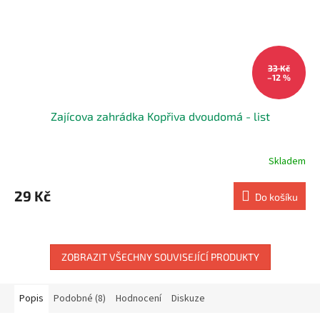
33 Kč
–12 %
Zajícova zahrádka Kopřiva dvoudomá - list
Skladem
29 Kč
Do košíku
ZOBRAZIT VŠECHNY SOUVISEJÍCÍ PRODUKTY
Popis
Podobné (8)
Hodnocení
Diskuze