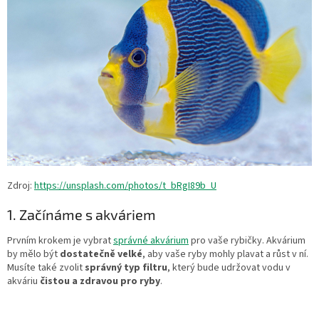
Zdroj:
https://unsplash.com/photos/t_bRgI89b_U
1. Začínáme s akváriem
Prvním krokem je vybrat
správné akvárium
pro vaše rybičky. Akvárium
by mělo být
dostatečně velké
, aby vaše ryby mohly plavat a růst v ní.
Musíte také zvolit
správný typ
filtru
, který bude udržovat vodu v
akváriu
čistou a zdravou pro ryby
.