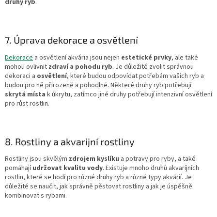
druhy ryb
.
7. Úprava dekorace a osvětlení
Dekorace
a osvětlení akvária jsou nejen
estetické prvky
, ale také
mohou ovlivnit
zdraví a pohodu ryb
. Je důležité zvolit správnou
dekoraci a
osvětlení
, které budou odpovídat potřebám vašich ryb a
budou pro ně přirozené a pohodlné. Některé druhy ryb potřebují
skrytá místa
k úkrytu, zatímco jiné druhy potřebují intenzivní osvětlení
pro růst rostlin.
8. Rostliny a akvarijní rostliny
Rostliny jsou skvělým
zdrojem kyslíku
a potravy pro ryby, a také
pomáhají
udržovat kvalitu vody
. Existuje mnoho druhů akvarijních
rostlin, které se hodí pro různé druhy ryb a různé typy akvárií. Je
důležité se naučit, jak správně pěstovat rostliny a jak je úspěšně
kombinovat s rybami.