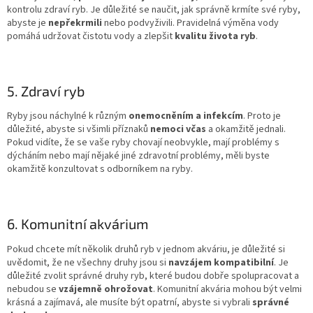
kontrolu zdraví ryb. Je důležité se naučit, jak správně krmíte své ryby,
abyste je
nepřekrmili
nebo podvyživili. Pravidelná výměna vody
pomáhá udržovat čistotu vody a zlepšit
kvalitu života ryb
.
5. Zdraví ryb
Ryby jsou náchylné k různým
onemocněním a infekcím
. Proto je
důležité, abyste si všimli příznaků
nemoci včas
a okamžitě jednali.
Pokud vidíte, že se vaše ryby chovají neobvykle, mají problémy s
dýcháním nebo mají nějaké jiné zdravotní problémy, měli byste
okamžitě konzultovat s odborníkem na ryby.
6. Komunitní akvárium
Pokud chcete mít několik druhů ryb v jednom akváriu, je důležité si
uvědomit, že ne všechny druhy jsou si
navzájem kompatibilní
. Je
důležité zvolit správné druhy ryb, které budou dobře spolupracovat a
nebudou se
vzájemně ohrožovat
. Komunitní akvária mohou být velmi
krásná a zajímavá, ale musíte být opatrní, abyste si vybrali
správné