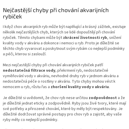
Nejčastější chyby při chování akvarijních
rybiček
I když chov akvarijních ryb může být naplňující a krásný zážitek, existuje
několik nejčastějších chyb, kterých se lidé dopouštějí při chování
rybiček. Těmito chybami může být
zkrácení životnosti ryb
, snížení
kvality vody v akváriu a dokonce i nemoci u ryb. Proto je důležité se
těchto chyb vyvarovat a poskytnout svým rybám co nejlepší podmínky
a péči, kterou si zaslouží.
Mezi nejčastější chyby při chování akvarijních rybiček patří
nedostatečná filtrace vody
, překrmení ryb, nedostatečné
vyměňování vody v akváriu, nevhodné druhy ryb v jednom akváriu a
nedostatečná péče o rostliny v akváriu. Tyto chyby mohou vést k
nemocem u ryb, růstu řas a
zhoršení kvality vody v akváriu
.
Je důležité si uvědomit, že chov ryb nese určitou
zodpovědnost
a že
je důležité jednat eticky a zodpovědně. Ryby jsou živé tvory, které mají
své potřeby a přirozené chování, které by měly být respektovány. Je
důležité dodržovat správné postupy pro chov ryb a zajistit, aby vaše
ryby měly co nejlepší podmínky.