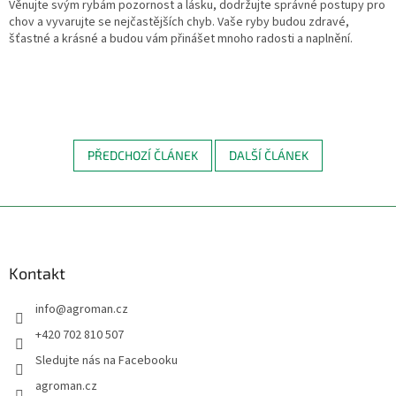
Věnujte svým rybám pozornost a lásku, dodržujte správné postupy pro
chov a vyvarujte se nejčastějších chyb. Vaše ryby budou zdravé,
šťastné a krásné a budou vám přinášet mnoho radosti a naplnění.
PŘEDCHOZÍ ČLÁNEK
DALŠÍ ČLÁNEK
Z
á
p
a
Kontakt
t
info
@
agroman.cz
í
+420 702 810 507
Sledujte nás na Facebooku
agroman.cz