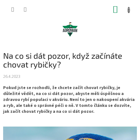
Přejít
NÁKUP
na
obsah
KOŠÍK
Na co si dát pozor, když začínáte
chovat rybičky?
26.4.2023
Pokud jste se rozhodli, že chcete začít chovat rybičky, je
důležité vědět, na co si dát pozor, abyste měli úspěšnou a
zdravou rybí populaci v akváriu. Není to jen o nakoupení akvária
a ryb, ale také o správné péči o ně. V tomto článku se dozvíte,
jak začít chovat rybičky a na co si dát pozor.