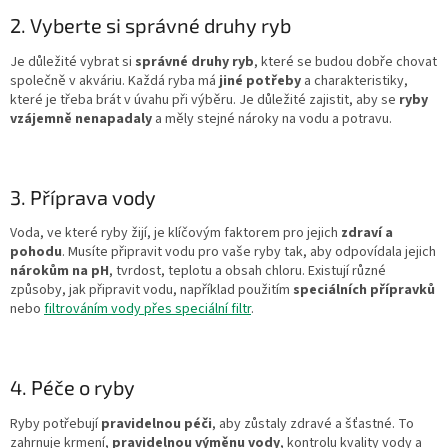
2. Vyberte si správné druhy ryb
Je důležité vybrat si
správné druhy ryb
, které se budou dobře chovat
společně v akváriu. Každá ryba má
jiné potřeby
a charakteristiky,
které je třeba brát v úvahu při výběru. Je důležité zajistit, aby se
ryby
vzájemně nenapadaly
a měly stejné nároky na vodu a potravu.
3. Příprava vody
Voda, ve které ryby žijí, je klíčovým faktorem pro jejich
zdraví a
pohodu
. Musíte připravit vodu pro vaše ryby tak, aby odpovídala jejich
nárokům na pH
, tvrdost, teplotu a obsah chloru. Existují různé
způsoby, jak připravit vodu, například použitím
speciálních přípravků
nebo
filtrováním vody přes speciální filtr
.
4. Péče o ryby
Ryby potřebují
pravidelnou péči
, aby zůstaly zdravé a šťastné. To
zahrnuje krmení,
pravidelnou výměnu vody
, kontrolu kvality vody a