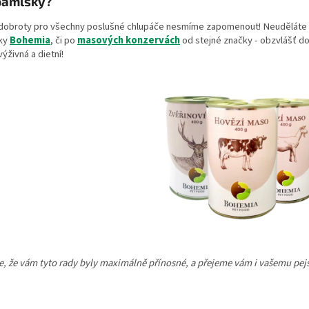
pamlsky?
 dobroty pro všechny poslušné chlupáče nesmíme zapomenout! Neuděláte
ky
Bohemia
, či po
masových konzervách
od stejné značky - obzvlášť d
ýživná a dietní!
, že vám tyto rady byly maximálně přínosné, a přejeme vám i vašemu pejs