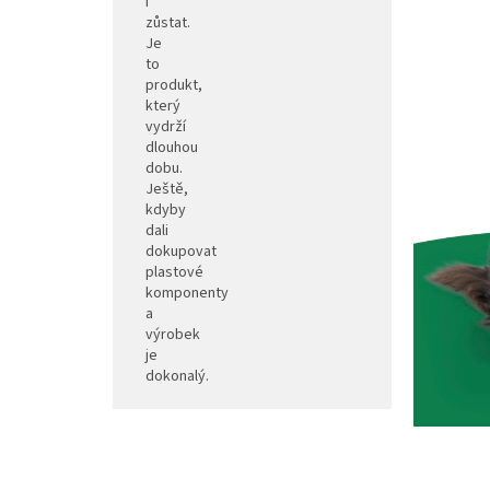
i
zůstat.
Je
to
produkt,
který
vydrží
dlouhou
dobu.
Ještě,
kdyby
dali
dokupovat
plastové
komponenty
a
výrobek
je
dokonalý.