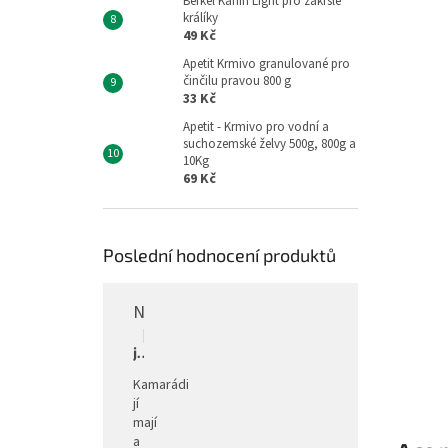
Berkel Kanin Light pro zakrslé
králíky
49 Kč
Apetit Krmivo granulované pro
činčilu pravou 800 g
33 Kč
Apetit - Krmivo pro vodní a
suchozemské želvy 500g, 800g a
10Kg
69 Kč
Poslední hodnocení produktů
Napáječka pro drůbež stojanová barelová, pozink, 30 l
Hodnocení produktu je 5 z 5 hvězdiček.
|
jitka
Kamarádi
jí
mají
a