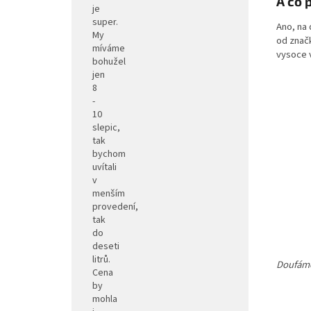
A co 
je
super.
Ano, na
My
od znač
míváme
vysoce v
bohužel
jen
8
-
10
slepic,
tak
bychom
uvítali
v
menším
provedení,
tak
do
deseti
litrů.
Doufáme
Cena
by
mohla