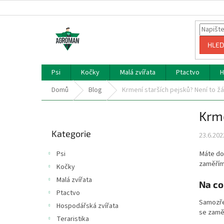
Přejít
na
obsah
HLED
Psi
Kočky
Malá zvířata
Ptactvo
H
Domů
Blog
Krmení starších pejsků? Není to ž
P
Krme
o
Přeskočit
s
Kategorie
kategorie
23.6.202
t
r
Máte dom
Psi
a
zaměřím
Kočky
n
Malá zvířata
n
Na co
í
Ptactvo
Samozřej
p
Hospodářská zvířata
se zaměř
a
Teraristika