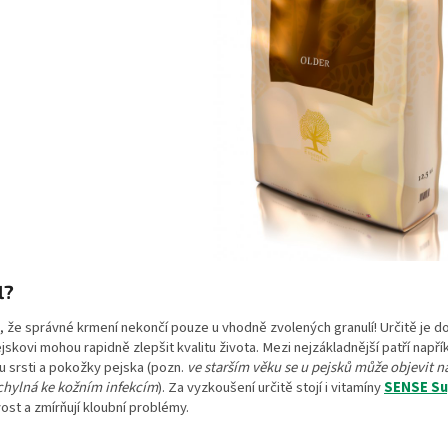
l?
, že správné krmení nekončí pouze u vhodně zvolených granulí! Určitě je do
jskovi mohou rapidně zlepšit kvalitu života. Mezi nejzákladnější patří napří
tu srsti a pokožky pejska (pozn.
ve starším věku se u pejsků může objevit n
chylná ke kožním infekcím
). Za vyzkoušení určitě stojí i vitamíny
SENSE Su
ost a zmírňují kloubní problémy.