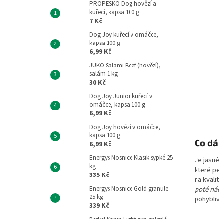
PROPESKO Dog hovězí a
kuřecí, kapsa 100 g
7 Kč
Dog Joy kuřecí v omáčce,
kapsa 100 g
6,99 Kč
JUKO Salami Beef (hovězí),
salám 1 kg
30 Kč
Dog Joy Junior kuřecí v
omáčce, kapsa 100 g
6,99 Kč
Dog Joy hovězí v omáčce,
kapsa 100 g
Co dá
6,99 Kč
Energys Nosnice Klasik sypké 25
Je jasné
kg
které pe
335 Kč
na kvali
Energys Nosnice Gold granule
poté ná
25 kg
pohybliv
339 Kč