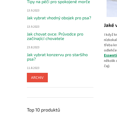
Tipy na péči pro spokojené morče
13.9.2023
Jak vybrat vhodný obojek pro psa?
Jaké 
13.9.2023
Jak chovat ovce: Průvodce pro
I když k
začínající chovatele
nízkokal
třeba k
23.8.2023
odlehče
Jak vybrat konzervu pro staršího
Essent
psa?
několik 
čaj).
11.8.2023
ARCHIV
Top 10 produktů