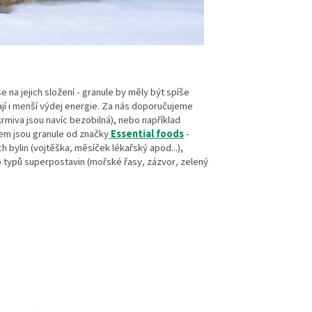
e na jejich složení - granule by měly být spíše
mají i menší výdej energie. Za nás doporučujeme
krmiva jsou navíc bezobilná), nebo například
em jsou granule od značky
Essential foods
-
h bylin (vojtěška
,
měsíček lékařský apod...),
o typů
superpostavin (mořské řasy
,
zázvor
,
zelený