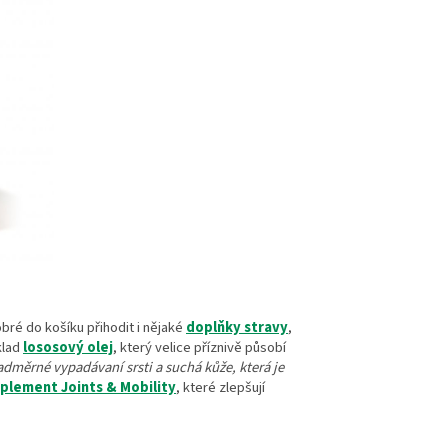
bré do košíku přihodit i nějaké
doplňky stravy
,
klad
lososový olej
, který velice příznivě působí
adměrné vypadávaní srsti a suchá kůže, která je
plement Joints & Mobility
, které zlepšují