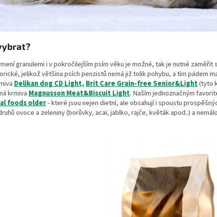
vybrat?
rmení granulemi i v pokročilejším psím věku je možné, tak je nutné zaměřit s
orické, jelikož většina psích penzistů nemá již tolik pohybu, a tím pádem 
rmiva
Delikan dog CD Light,
Brit Care Grain-free Senior&Light
(tyto 
ná krmiva
Magnusson Meat&Biscuit Light
. Naším jednoznačným favorit
ial foods
older
- které jsou nejen dietní, ale obsahují i spoustu prospěšnýc
druhů ovoce a zeleniny (borůvky
,
acai
,
jablko
,
rajče
,
květák apod..) a nemál