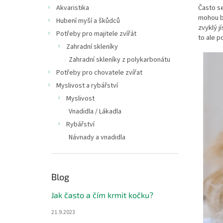
n
Často se
Akvaristika
e
mohou bý
Hubení myší a škůdců
l
zvyklý j
Potřeby pro majitele zvířát
to ale p
Zahradní skleníky
Zahradní skleníky z polykarbonátu
Potřeby pro chovatele zvířat
Myslivost a rybářství
Myslivost
Vnadidla / Lákadla
Rybářství
Návnady a vnadidla
Blog
Jak často a čím krmit kočku?
21.9.2023