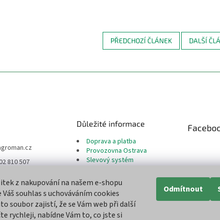
PŘEDCHOZÍ ČLÁNEK
DALŠÍ ČL
Důležité informace
Facebo
Doprava a platba
agroman.cz
Provozovna Ostrava
Slevový systém
02 810 507
Reklamační řád
te nás na Facebook
Odstoupení od smlouvy
žitek z nakupování na našem e-shopu
Moje objednávka
Odmítnout
 Váš souhlas s uchováváním cookies
Obchodní podmínky
an.cz
to soubor zajistí, že se Vám web při další
Ochrana osobních údajů
man_cz
e rychleji, nabídne Vám to, co jste si
Cookies soubory