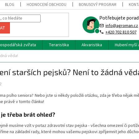
BLOG
HODNOCENÍ OBCHODU
BONUSOVÝ PROGRAM
KONT
Potřebujete porad
info@agroman.cz
AT
+420 702 810 507
ospodářská zvířata
Teraristika
Akvaristika
Hubení myší 
ádná věda!
ní starších pejsků? Není to žádná věd
2
a psího seniora? Nebo jste si někdy položili otázku, zda je třeba nějak mě
e právě v tomto článku!
 je třeba brát ohled?
mě musíme vzít v potaz zdravotní stav pejska - všechna omezení či potíže
íme na základní rady, které mohou vašemu pejskovi zpříjemnit jeho důchod