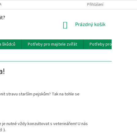
AKT
PROVIZNÍ SYSTÉM
Přihlášení
it?
NÁKUPNÍ
Prázdný košík
KOŠÍK
a škůdců
Potřeby pro majitele zvířát
Potřeby pro chovatele zví
a!
nit stravu starším pejskům? Tak na tohle se
 je nutné vždy konzultovat s veterinářem! U nás
 :).