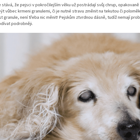
 stává, že pejsci v pokročilejším věku už postrádají svůj chrup, opakovaně
t vůbec krmeni granulemi, či je nutné stravu změnit na tekutou či polomě
íst granule, není třeba nic měnit! Pejskům ztvrdnou dásně, tudíž nemají p
odívat podrobněji.