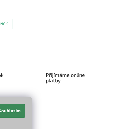
ÁNEK
ok
Přijímáme online
platby
Souhlasím