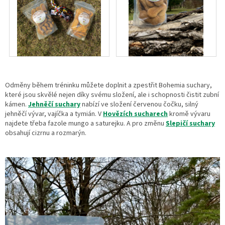
Odměny během tréninku můžete doplnit a zpestřit Bohemia suchary,
které jsou skvělé nejen díky svému složení, ale i schopnosti čistit zubní
kámen.
Jehněčí suchary
nabízí ve složení červenou čočku, silný
jehněčí vývar, vajíčka a tymián. V
Hovězích sucharech
kromě vývaru
najdete třeba fazole mungo a saturejku. A pro změnu
Slepičí suchary
obsahují cizrnu a rozmarýn.