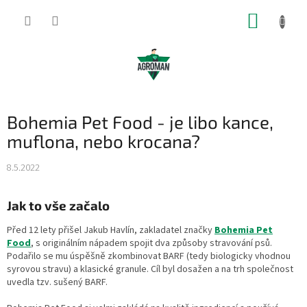
Přejít
NÁKUP
na
obsah
KOŠÍK
Bohemia Pet Food - je libo kance,
muflona, nebo krocana?
8.5.2022
Jak to vše začalo
Před 12 lety přišel Jakub Havlín, zakladatel značky
Bohemia Pet
Food
, s originálním nápadem spojit dva způsoby stravování psů.
Podařilo se mu úspěšně zkombinovat BARF (tedy biologicky vhodnou
syrovou stravu) a klasické granule. Cíl byl dosažen a na trh společnost
uvedla tzv. sušený BARF.