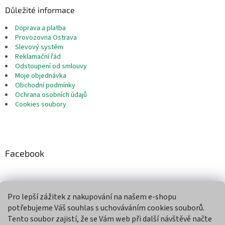
Důležité informace
Doprava a platba
Provozovna Ostrava
Slevový systém
Reklamační řád
Odstoupení od smlouvy
Moje objednávka
Obchodní podmínky
Ochrana osobních údajů
Cookies soubory
Facebook
Pro lepší zážitek z nakupování na našem e-shopu
Přijímáme online platby
potřebujeme Váš souhlas s uchováváním cookies souborů.
Tento soubor zajistí, že se Vám web při další návštěvě načte