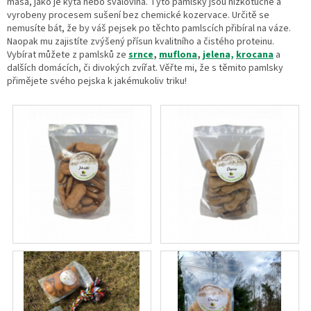
masa, jako je kýta nebo svalovina. Tyto pamlsky jsou nízkotučné a
vyrobeny procesem sušení bez chemické kozervace. Určitě se
nemusíte bát, že by váš pejsek po těchto pamlscích přibíral na váze.
Naopak mu zajistíte zvýšený přísun kvalitního a čistého proteinu.
Vybírat můžete z pamlsků ze
srnce
,
muflona
,
jelena,
krocana
a
dalších domácích, či divokých zvířat. Věřte mi, že s těmito pamlsky
přimějete svého pejska k jakémukoliv triku!