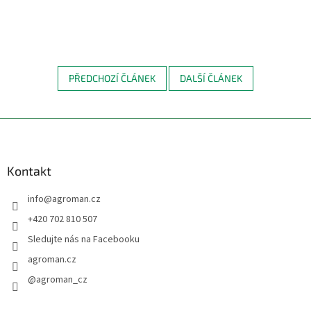
PŘEDCHOZÍ ČLÁNEK
DALŠÍ ČLÁNEK
Z
á
p
a
Kontakt
t
info
@
agroman.cz
í
+420 702 810 507
Sledujte nás na Facebooku
agroman.cz
@agroman_cz