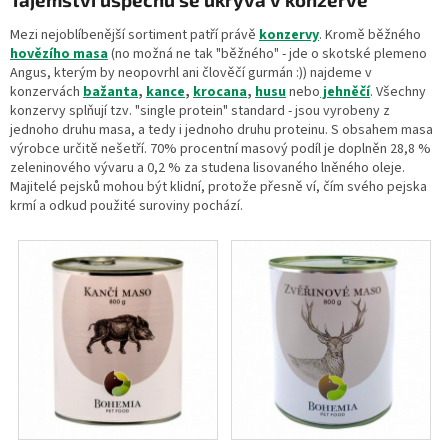
Mezi nejoblíbenější sortiment patří právě
konzervy
. Kromě běžného
hovězího masa
(no možná ne tak "běžného" - jde o skotské plemeno
Angus, kterým by neopovrhl ani člověčí gurmán :)) najdeme v
konzervách
bažanta
,
kance
,
krocana
,
husu
nebo
jehněčí
. Všechny
konzervy splňují tzv. "single protein" standard - jsou vyrobeny z
jednoho druhu masa, a tedy i jednoho druhu proteinu. S obsahem masa
výrobce určitě nešetří. 70% procentní masový podíl je doplněn 28,8 %
zeleninového vývaru a 0,2 % za studena lisovaného lněného oleje.
Majitelé pejsků mohou být klidní, protože přesně ví, čím svého pejska
krmí a odkud použité suroviny pochází.