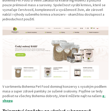
Bohemia Pet Food si velmi zakládá na kvalitě ingrediencí a používá
pouze prémiové maso a suroviny. Společnost vyrábí krmivo, které se
vyznačuje čerstvostí, komplexností a vyvážeností živin, ale zároveň
nabízí i výhody sušeného krmiva a konzerv - okamžitou dostupnost a
jednoduchost použití.
V sortimentu Bohemia Pet Food dominují konzervy s vysokým podílem
masa a super zdravé pamlsky ze sušené svaloviny.
Pojďme se tedy
podívat na všechny Bohemia dobroty, které můžete najít na našem
e-
shopu
.
Tajemství úspěchu se ukrývá v konzervě