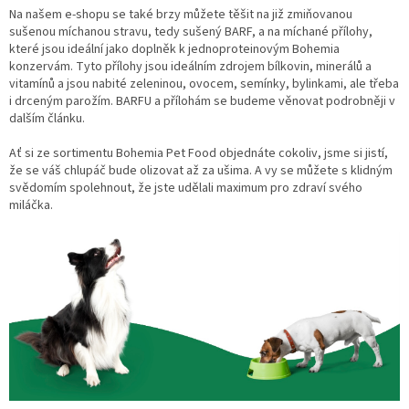
Na našem e-shopu se také brzy můžete těšit na již zmiňovanou
sušenou míchanou stravu, tedy sušený BARF, a na míchané přílohy,
které jsou ideální jako doplněk k jednoproteinovým Bohemia
konzervám. Tyto přílohy jsou ideálním zdrojem bílkovin, minerálů a
vitamínů a jsou nabité zeleninou, ovocem, semínky, bylinkami, ale třeba
i drceným parožím. BARFU a přílohám se budeme věnovat podrobněji v
dalším článku.
Ať si ze sortimentu Bohemia Pet Food objednáte cokoliv, jsme si jistí,
že se váš chlupáč bude olizovat až za ušima. A vy se můžete s klidným
svědomím spolehnout, že jste udělali maximum pro zdraví svého
miláčka.