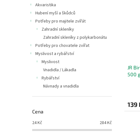
i
r
n
Akvaristika
s
o
e
Hubení myší a škůdců
p
d
l
r
u
Potřeby pro majitele zvířát
o
k
Zahradní skleníky
d
t
Zahradní skleníky z polykarbonátu
u
ů
Potřeby pro chovatele zvířat
k
Myslivost a rybářství
t
ů
Myslivost
JR Bi
Vnadidla / Lákadla
500 
Rybářství
Návnady a vnadidla
139 
Cena
24
Kč
284
Kč