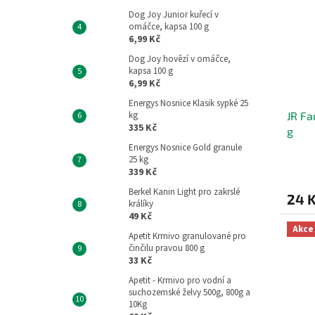
Dog Joy Junior kuřecí v
omáčce, kapsa 100 g
6,99 Kč
Dog Joy hovězí v omáčce,
kapsa 100 g
6,99 Kč
Energys Nosnice Klasik sypké 25
kg
JR Fa
335 Kč
g
Energys Nosnice Gold granule
25 kg
339 Kč
Berkel Kanin Light pro zakrslé
24 
králíky
49 Kč
Akce
Apetit Krmivo granulované pro
činčilu pravou 800 g
33 Kč
Apetit - Krmivo pro vodní a
suchozemské želvy 500g, 800g a
10Kg