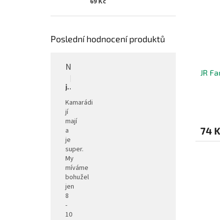
69 Kč
Poslední hodnocení produktů
Napáječka pro drůbež stojanová barelová, pozink, 30 l
JR Fa
Hodnocení produktu je 5 z 5 hvězdiček.
|
jitka
Kamarádi
jí
mají
74 
a
je
super.
My
míváme
bohužel
jen
8
-
10