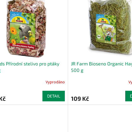
rds Přírodní stelivo pro ptáky
JR Farm Bioseno Organic H
g
500 g
Vyprodáno
V
DETAIL
Kč
109 Kč