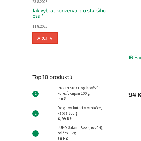
23.8.2023
Jak vybrat konzervu pro staršího
psa?
11.8.2023
ARCHIV
JR Fa
Top 10 produktů
PROPESKO Dog hovězí a
kuřecí, kapsa 100 g
94 
7 Kč
Dog Joy kuřecí v omáčce,
kapsa 100 g
6,99 Kč
JUKO Salami Beef (hovězí),
salám 1 kg
30 Kč