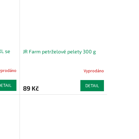
XL se
JR Farm petrželové pelety 300 g
yprodáno
Vyprodáno
DETAIL
DETAIL
89 Kč