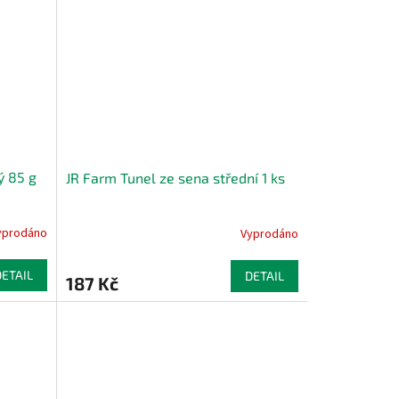
ý 85 g
JR Farm Tunel ze sena střední 1 ks
yprodáno
Vyprodáno
DETAIL
DETAIL
187 Kč