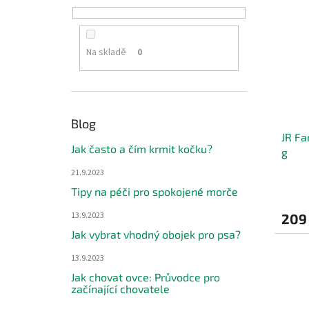
Na skladě
0
Blog
JR Fa
Jak často a čím krmit kočku?
g
21.9.2023
Tipy na péči pro spokojené morče
13.9.2023
209
Jak vybrat vhodný obojek pro psa?
13.9.2023
Jak chovat ovce: Průvodce pro
začínající chovatele