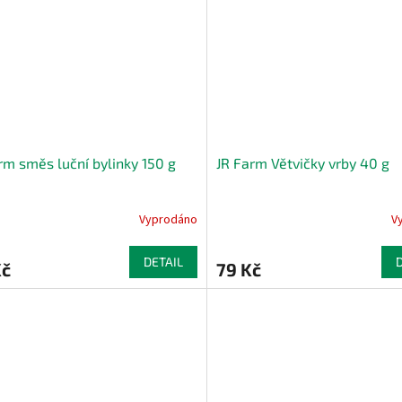
rm směs luční bylinky 150 g
JR Farm Větvičky vrby 40 g
Vyprodáno
V
DETAIL
Kč
79 Kč