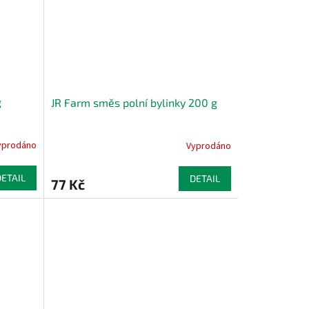
g
JR Farm směs polní bylinky 200 g
yprodáno
Vyprodáno
DETAIL
DETAIL
77 Kč