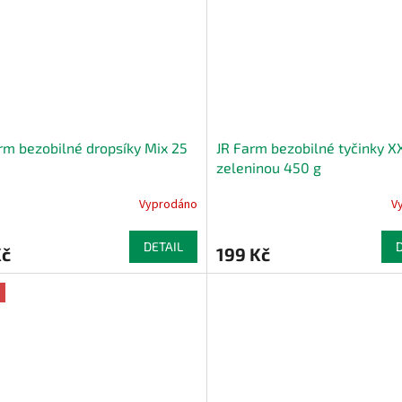
rm bezobilné dropsíky Mix 25
JR Farm bezobilné tyčinky X
zeleninou 450 g
Vyprodáno
V
DETAIL
Kč
199 Kč