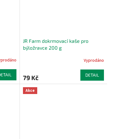
JR Farm dokrmovací kaše pro
býložravce 200 g
yprodáno
Vyprodáno
DETAIL
DETAIL
79 Kč
Akce