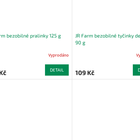
rm bezobilné pralinky 125 g
JR Farm bezobilné tyčinky d
90 g
Vyprodáno
V
DETAIL
Kč
109 Kč