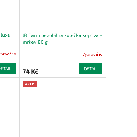
eluxe
JR Farm bezobilná kolečka kopřiva -
mrkev 80 g
yprodáno
Vyprodáno
DETAIL
DETAIL
74 Kč
Akce