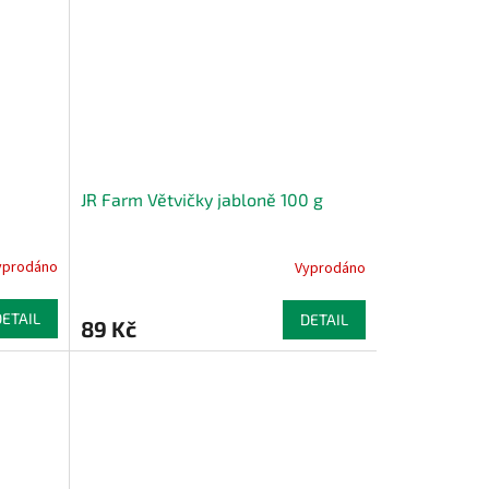
JR Farm Větvičky jabloně 100 g
yprodáno
Vyprodáno
DETAIL
DETAIL
89 Kč