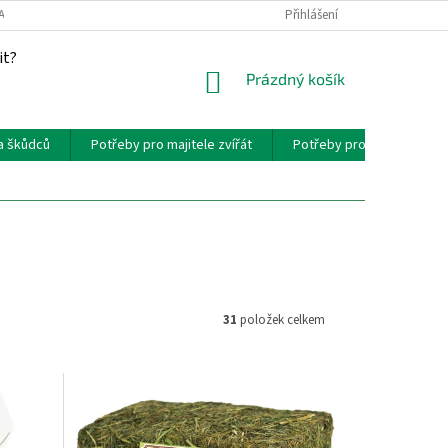
AKT
PROVIZNÍ SYSTÉM
Přihlášení
it?
NÁKUPNÍ
Prázdný košík
KOŠÍK
a škůdců
Potřeby pro majitele zvířát
Potřeby pro chovatele zví
31
položek celkem