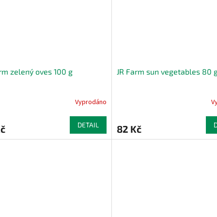
rm zelený oves 100 g
JR Farm sun vegetables 80 
Vyprodáno
V
DETAIL
Kč
82 Kč