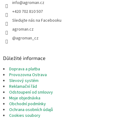
info
@
agroman.cz
í
+420 702 810 507
Sledujte nás na Facebooku
agroman.cz
@agroman_cz
Důležité informace
Doprava a platba
Provozovna Ostrava
Slevový systém
Reklamační řád
Odstoupení od smlouvy
Moje objednávka
Obchodní podmínky
Ochrana osobních údajů
Cookies soubory