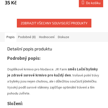
35 Kč
Do košíku
ZOBRAZIT VŠECHNY SOUVISEJÍCÍ PRODUKTY
Popis
Podobné (8)
Hodnocení
Diskuze
Detailní popis produktu
Podrobný popis:
Doplňkové krmivo pro hlodavce. JR Farm
směs Luční bylinky
je zdravé surové krmivo pro každý den
. Voňavé polní trávy
a bylinky jsou nejen chutnou, ale i důležitou součástí jídelníčku.
Vysoký podíl surové vlákniny zajišťuje optimální trávení a tím
pohodu zvířete.
Složení: