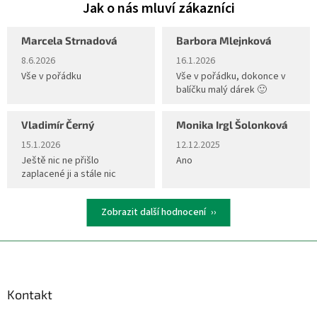
Marcela Strnadová
Barbora Mlejnková
Hodnocení obchodu je 5 z 5 hvězdiček.
Hodnocení obchodu je 5 z 5 hvěz
8.6.2026
16.1.2026
Vše v pořádku
Vše v pořádku, dokonce v
balíčku malý dárek 🙂
Vladimír Černý
Monika Irgl Šolonková
Hodnocení obchodu je 5 z 5 hvězdiček.
Hodnocení obchodu je 5 z 5 hvěz
15.1.2026
12.12.2025
Ještě nic ne přišlo
Ano
zaplacené ji a stále nic
Zobrazit další hodnocení
Z
á
p
a
Kontakt
t