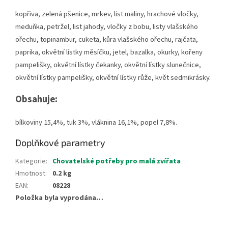
kopřiva, zelená pšenice, mrkev, list maliny, hrachové vločky,
meduňka, petržel, list jahody, vločky z bobu, listy vlašského
ořechu, topinambur, cuketa, kůra vlašského ořechu, rajčata,
paprika, okvětní lístky měsíčku, jetel, bazalka, okurky, kořeny
pampelišky, okvětní lístky čekanky, okvětní lístky slunečnice,
okvětní lístky pampelišky, okvětní lístky růže, květ sedmikrásky.
Obsahuje:
bílkoviny 15,4%, tuk 3%, vláknina 16,1%, popel 7,8%.
Doplňkové parametry
Kategorie
:
Chovatelské potřeby pro malá zvířata
Hmotnost
:
0.2 kg
EAN
:
08228
Položka byla vyprodána…