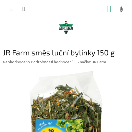
Přejít
NÁKUP
na
obsah
KOŠÍK
JR Farm směs luční bylinky 150 g
Průměrné
Neohodnoceno
Podrobnosti hodnocení
Značka:
JR Farm
hodnocení
produktu
je
0,0
z
5
hvězdiček.