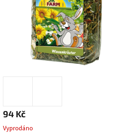
94 Kč
Měrná
Vyprodáno
cena: