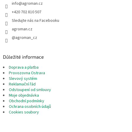
info
@
agroman.cz
í
p
r
+420 702 810 507
v
Sledujte nás na Facebooku
k
y
agroman.cz
v
@agroman_cz
ý
p
i
s
Důležité informace
u
Doprava a platba
Provozovna Ostrava
Slevový systém
Reklamační řád
Odstoupení od smlouvy
Moje objednávka
Obchodní podmínky
Ochrana osobních údajů
Cookies soubory