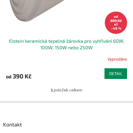
od
699 Kč
až
–49 %
Elstein keramická tepelná žárovka pro vyhřívání 60W,
100W, 150W nebo 250W
Vyprodáno
DETAIL
390 Kč
od
1
položek celkem
O
v
l
Z
á
á
d
p
a
a
Kontakt
c
t
í