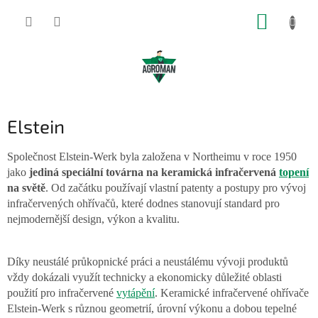
Přejít
NÁKUP
na
obsah
KOŠÍK
Elstein
Společnost Elstein-Werk byla založena v Northeimu v roce 1950
jako
jediná speciální továrna na keramická infračervená
topení
na světě
. Od začátku používají vlastní patenty a postupy pro vývoj
infračervených ohřívačů, které dodnes stanovují standard pro
nejmodernější design, výkon a kvalitu.
Díky neustálé průkopnické práci a neustálému vývoji produktů
vždy dokázali využít technicky a ekonomicky důležité oblasti
použití pro infračervené
vytápění
. Keramické infračervené ohřívače
Elstein-Werk s různou geometrií, úrovní výkonu a dobou tepelné