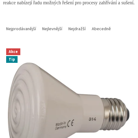
reakce nabízejí řadu možných řešení pro procesy zahřívání a sušení.
Ř
a
Nejprodávanější
Nejlevnější
Nejdražší
Abecedně
z
e
V
n
Akce
ý
í
Tip
p
p
i
r
s
o
p
d
r
u
o
k
d
t
u
ů
k
t
ů