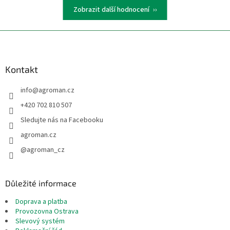
Zobrazit další hodnocení
Z
á
p
a
Kontakt
t
info
@
agroman.cz
í
+420 702 810 507
Sledujte nás na Facebooku
agroman.cz
@agroman_cz
Důležité informace
Doprava a platba
Provozovna Ostrava
Slevový systém