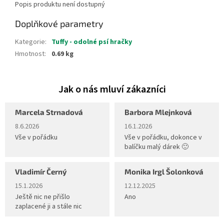
Popis produktu není dostupný
Doplňkové parametry
Kategorie
:
Tuffy - odolné psí hračky
Hmotnost
:
0.69 kg
Marcela Strnadová
Barbora Mlejnková
Hodnocení obchodu je 5 z 5 hvězdiček.
Hodnocení obchodu je 5 z 5 hvěz
8.6.2026
16.1.2026
Vše v pořádku
Vše v pořádku, dokonce v
balíčku malý dárek 🙂
Vladimír Černý
Monika Irgl Šolonková
Hodnocení obchodu je 5 z 5 hvězdiček.
Hodnocení obchodu je 5 z 5 hvěz
15.1.2026
12.12.2025
Ještě nic ne přišlo
Ano
zaplacené ji a stále nic