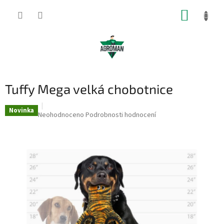
Přejít
NÁKUP
na
obsah
KOŠÍK
Tuffy Mega velká chobotnice
Novinka
Průměrné
Neohodnoceno
Podrobnosti hodnocení
hodnocení
produktu
je
0,0
z
5
hvězdiček.