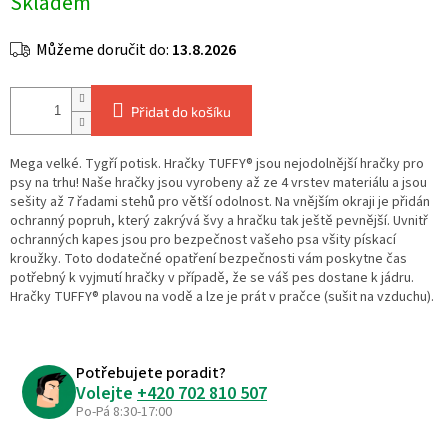
Skladem
cena:
Můžeme doručit do:
13.8.2026
Přidat do košíku
Mega velké. Tygří potisk. Hračky TUFFY® jsou nejodolnější hračky pro
psy na trhu! Naše hračky jsou vyrobeny až ze 4 vrstev materiálu a jsou
sešity až 7 řadami stehů pro větší odolnost. Na vnějším okraji je přidán
ochranný popruh, který zakrývá švy a hračku tak ještě pevnější. Uvnitř
ochranných kapes jsou pro bezpečnost vašeho psa všity pískací
kroužky. Toto dodatečné opatření bezpečnosti vám poskytne čas
potřebný k vyjmutí hračky v případě, že se váš pes dostane k jádru.
Hračky TUFFY® plavou na vodě a lze je prát v pračce (sušit na vzduchu).
Potřebujete poradit?
Volejte
+420 702 810 507
Po-Pá 8:30-17:00