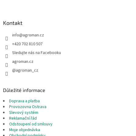
Z
á
p
a
Kontakt
t
info
@
agroman.cz
í
+420 702 810 507
Sledujte nás na Facebooku
agroman.cz
@agroman_cz
Důležité informace
Doprava a platba
Provozovna Ostrava
Slevový systém
Reklamační řád
Odstoupení od smlouvy
Moje objednávka
Obchodní podmínky