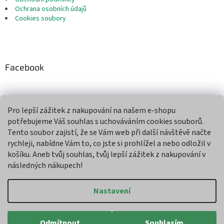
Ochrana osobních údajů
Cookies soubory
Facebook
Pro lepší zážitek z nakupování na našem e-shopu
Přijímáme online platby
potřebujeme Váš souhlas s uchováváním cookies souborů.
Tento soubor zajistí, že se Vám web při další návštěvě načte
rychleji, nabídne Vám to, co jste si prohlížel a nebo odložil v
košíku. Aneb tvůj souhlas, tvůj lepší zážitek z nakupování v
následných nákupech!
Vytvořil Shoptet
Nastavení
Copyright 2026
Agroman
. Všechna práva vyhrazena.
Upravit
Odmítnout
Souhlasím
nastavení cookies