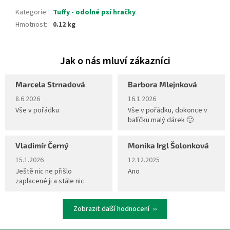
Kategorie
:
Tuffy - odolné psí hračky
Hmotnost
:
0.12 kg
Marcela Strnadová
Barbora Mlejnková
Hodnocení obchodu je 5 z 5 hvězdiček.
Hodnocení obchodu je 5 z 5 hvěz
8.6.2026
16.1.2026
Vše v pořádku
Vše v pořádku, dokonce v
balíčku malý dárek 🙂
Vladimír Černý
Monika Irgl Šolonková
Hodnocení obchodu je 5 z 5 hvězdiček.
Hodnocení obchodu je 5 z 5 hvěz
15.1.2026
12.12.2025
Ještě nic ne přišlo
Ano
zaplacené ji a stále nic
Zobrazit další hodnocení