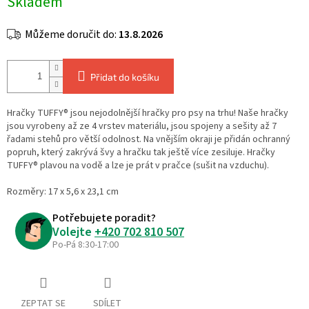
Skladem
cena:
Můžeme doručit do:
13.8.2026
Přidat do košíku
Hračky TUFFY® jsou nejodolnější hračky pro psy na trhu! Naše hračky
jsou vyrobeny až ze 4 vrstev materiálu, jsou spojeny a sešity až 7
řadami stehů pro větší odolnost. Na vnějším okraji je přidán ochranný
popruh, který zakrývá švy a hračku tak ještě více zesiluje. Hračky
TUFFY® plavou na vodě a lze je prát v pračce (sušit na vzduchu).
Rozměry: 17 x 5,6 x 23,1 cm
Potřebujete poradit?
Volejte
+420 702 810 507
Po-Pá 8:30-17:00
ZEPTAT SE
SDÍLET