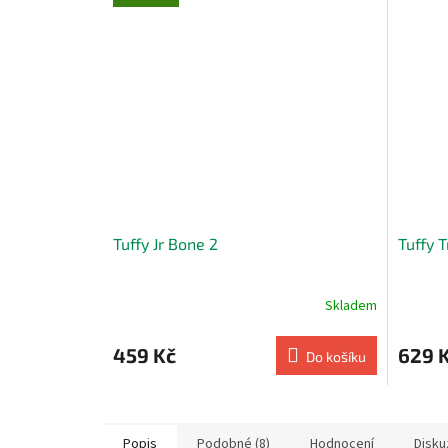
Tuffy Jr Bone 2
Tuffy 
Skladem
459 Kč
629 
Do košíku
Popis
Podobné (8)
Hodnocení
Disku