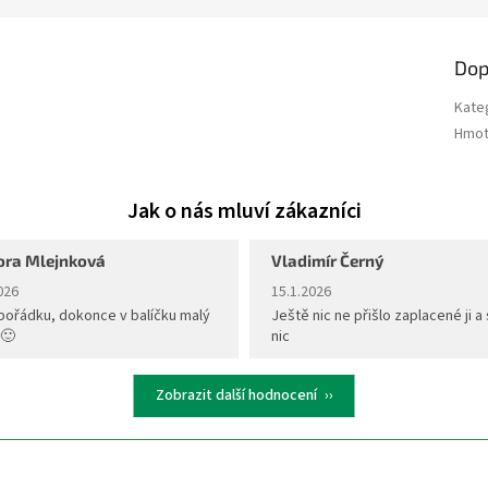
Dop
Kate
Hmot
ora Mlejnková
Vladimír Černý
ení obchodu je 5 z 5 hvězdiček.
Hodnocení obchodu je 5 z 5 hvěz
026
15.1.2026
pořádku, dokonce v balíčku malý
Ještě nic ne přišlo zaplacené ji a 
 🙂
nic
Zobrazit další hodnocení