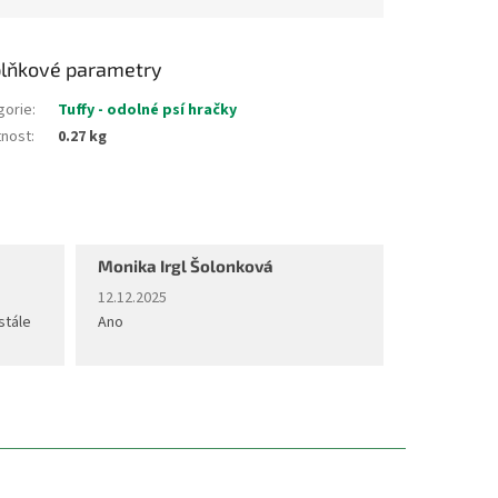
lňkové parametry
gorie
:
Tuffy - odolné psí hračky
nost
:
0.27 kg
Monika Irgl Šolonková
diček.
Hodnocení obchodu je 5 z 5 hvězdiček.
12.12.2025
stále
Ano