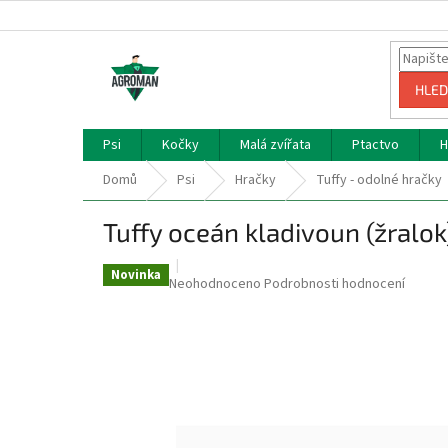
Přejít
na
obsah
HLED
Psi
Kočky
Malá zvířata
Ptactvo
H
Domů
Psi
Hračky
Tuffy - odolné hračky
Tuffy oceán kladivoun (žralok
Novinka
Průměrné
Neohodnoceno
Podrobnosti hodnocení
hodnocení
produktu
je
0,0
z
5
hvězdiček.