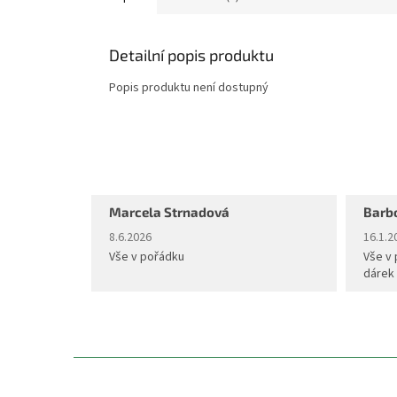
Detailní popis produktu
Popis produktu není dostupný
Marcela Strnadová
Barb
Hodnocení obchodu je 5 z 5 hvězdiček.
Hodnoc
8.6.2026
16.1.2
Vše v pořádku
Vše v 
dárek
Z
á