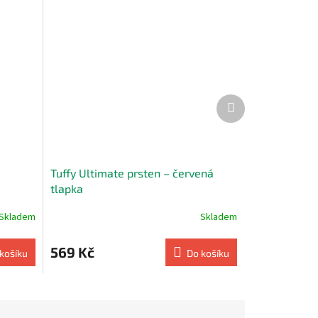
Další
produkt
Tuffy Ultimate prsten – červená
tlapka
Skladem
Skladem
569 Kč
košíku
Do košíku