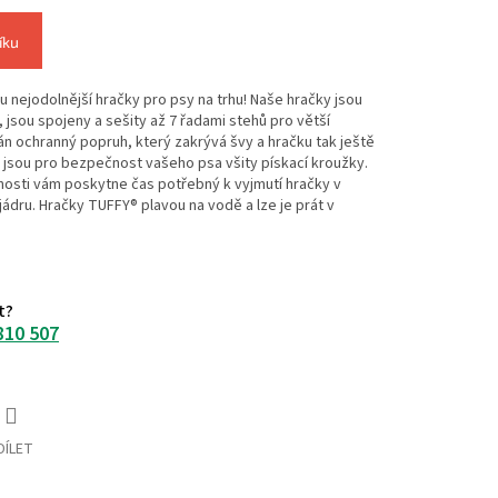
íku
u nejodolnější hračky pro psy na trhu! Naše hračky jsou
 jsou spojeny a sešity až 7 řadami stehů pro větší
dán ochranný popruh, který zakrývá švy a hračku tak ještě
 jsou pro bezpečnost vašeho psa všity pískací kroužky.
osti vám poskytne čas potřebný k vyjmutí hračky v
jádru. Hračky TUFFY® plavou na vodě a lze je prát v
t?
810 507
DÍLET