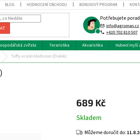
BLOG
HODNOCENÍ OBCHODU
BONUSOVÝ PROGRAM
KONT
Potřebujete porad
info@agroman.cz
AT
+420 702 810 507
ospodářská zvířata
Teraristika
Akvaristika
Hubení myší 
Tuffy oceán kladivoun (žralok)
)
689 Kč
Měrná
Skladem
cena:
Můžeme doručit do:
11.8.