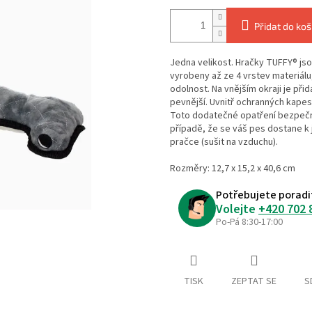
Přidat do koš
Jedna velikost. Hračky TUFFY® jso
vyrobeny až ze 4 vrstev materiálu,
odolnost. Na vnějším okraji je při
pevnější. Uvnitř ochranných kapes
Toto dodatečné opatření bezpečn
případě, že se váš pes dostane k 
pračce (sušit na vzduchu).
Rozměry: 12,7 x 15,2 x 40,6 cm
Potřebujete poradi
Volejte
+420 702 
Po-Pá 8:30-17:00
TISK
ZEPTAT SE
S