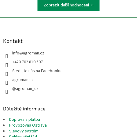
Zobrazit další hodnocení
Z
á
p
a
Kontakt
t
info
@
agroman.cz
í
+420 702 810 507
Sledujte nás na Facebooku
agroman.cz
@agroman_cz
Důležité informace
Doprava a platba
Provozovna Ostrava
Slevový systém
Reklamační řád