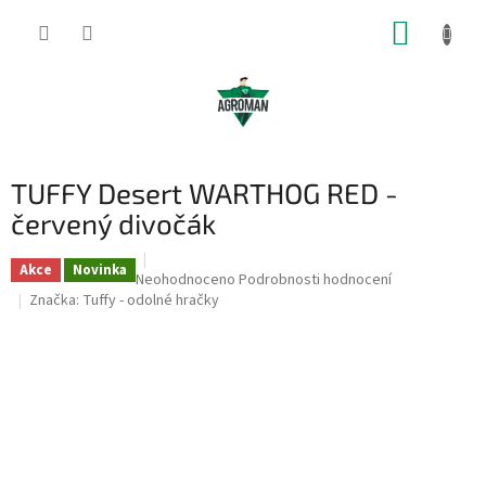
Přejít
NÁKUP
na
obsah
KOŠÍK
TUFFY Desert WARTHOG RED -
červený divočák
Akce
Novinka
Průměrné
Neohodnoceno
Podrobnosti hodnocení
hodnocení
Značka:
Tuffy - odolné hračky
produktu
je
0,0
z
5
hvězdiček.