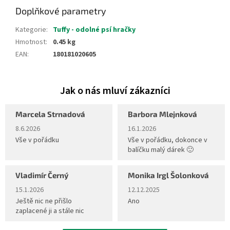
Doplňkové parametry
Kategorie
:
Tuffy - odolné psí hračky
Hmotnost
:
0.45 kg
EAN
:
180181020605
Marcela Strnadová
Barbora Mlejnková
Hodnocení obchodu je 5 z 5 hvězdiček.
Hodnocení obchodu je 5 z 5 hvěz
8.6.2026
16.1.2026
Vše v pořádku
Vše v pořádku, dokonce v
balíčku malý dárek 🙂
Vladimír Černý
Monika Irgl Šolonková
Hodnocení obchodu je 5 z 5 hvězdiček.
Hodnocení obchodu je 5 z 5 hvěz
15.1.2026
12.12.2025
Ještě nic ne přišlo
Ano
zaplacené ji a stále nic