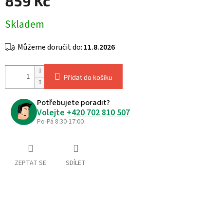
859 Kč
Měrná
Skladem
cena:
Můžeme doručit do:
11.8.2026
Přidat do košíku
Potřebujete poradit?
Volejte
+420 702 810 507
Po-Pá 8:30-17:00
ZEPTAT SE
SDÍLET