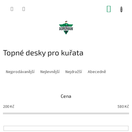
Přejít
NÁKUP
na
obsah
KOŠÍK
Topné desky pro kuřata
Ř
a
Nejprodávanější
Nejlevnější
Nejdražší
Abecedně
z
e
n
Cena
í
p
200
Kč
580
Kč
r
o
d
u