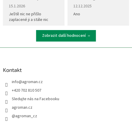
u
Hodnocení obchodu je 5 z 5 hvězdiček.
Hodnocení obchodu je 5 z 5 hvěz
15.1.2026
12.12.2025
Ještě nic ne přišlo
Ano
zaplacené ji a stále nic
Zobrazit další hodnocení
Z
á
p
a
Kontakt
t
info
@
agroman.cz
í
+420 702 810 507
Sledujte nás na Facebooku
agroman.cz
@agroman_cz