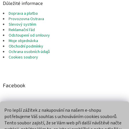
Důležité informace
Doprava a platba
Provozovna Ostrava
Slevový systém
Reklamační řád
Odstoupení od smlouvy
Moje objednávka
Obchodní podmínky
Ochrana osobních údajů
Cookies soubory
Facebook
Pro lepší zážitek z nakupování na našem e-shopu
Přijímáme online platby
potřebujeme Váš souhlas s uchováváním cookies souborů.
Tento soubor zajistí, že se Vám web při další návštěvě načte