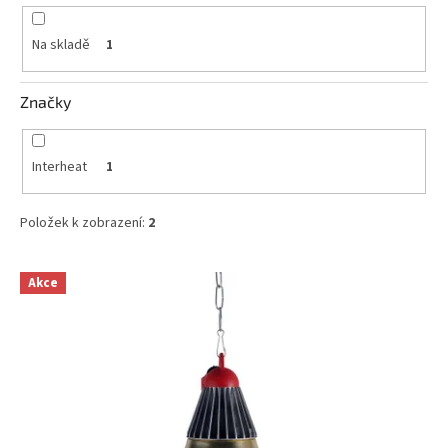
k
t
Na skladě
1
ů
Značky
Interheat
1
Položek k zobrazení:
2
V
Akce
ý
p
i
s
p
r
o
d