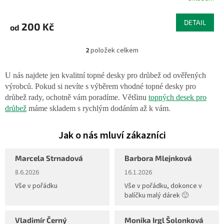
DETAIL
200 Kč
od
2
položek celkem
O
v
l
U nás najdete jen kvalitní topné desky pro drůbež od ověřených
á
výrobců. Pokud si nevíte s výběrem vhodné topné desky pro
d
drůbež rady, ochotně vám poradíme. Většinu
topných desek pro
a
drůbež
máme skladem s rychlým dodáním až k vám.
c
í
p
r
v
Marcela Strnadová
k
Barbora Mlejnková
y
Hodnocení obchodu je 5 z 5 hvězdiček.
Hodnocení obchodu je 5 z 5 hvěz
8.6.2026
16.1.2026
v
Vše v pořádku
Vše v pořádku, dokonce v
ý
balíčku malý dárek 🙂
p
i
s
Vladimír Černý
Monika Irgl Šolonková