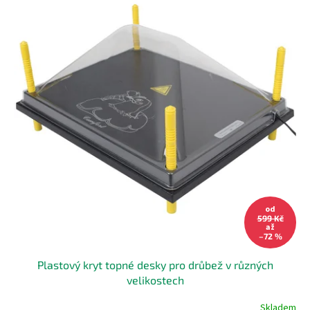
od
599 Kč
až
–72 %
Plastový kryt topné desky pro drůbež v různých
velikostech
Skladem