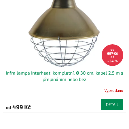
u
k
t
ů
od
697 Kč
až
–34 %
Infra lampa Interheat, kompletní, Ø 30 cm, kabel 2,5 m s
přepínáním nebo bez
Vyprodáno
DETAIL
499 Kč
od