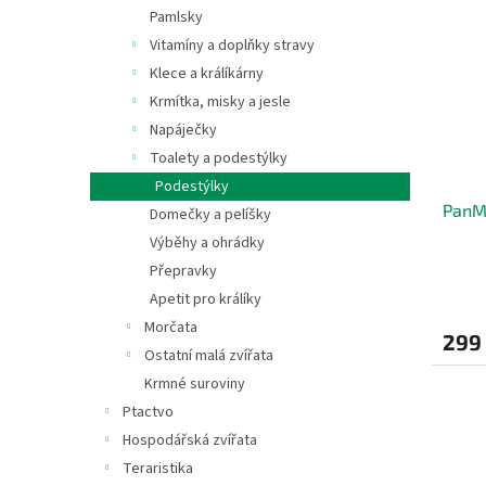
s
o
n
Pamlsky
p
d
e
Vitamíny a doplňky stravy
r
u
l
o
k
Klece a králíkárny
d
t
Krmítka, misky a jesle
u
ů
Napáječky
k
Toalety a podestýlky
t
Podestýlky
ů
PanMa
Domečky a pelíšky
Výběhy a ohrádky
Přepravky
Apetit pro králíky
Morčata
299
Ostatní malá zvířata
Krmné suroviny
Ptactvo
Hospodářská zvířata
Teraristika