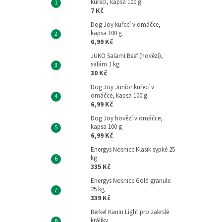
kuřecí, kapsa 100 g
7 Kč
Dog Joy kuřecí v omáčce,
kapsa 100 g
6,99 Kč
JUKO Salami Beef (hovězí),
salám 1 kg
30 Kč
Dog Joy Junior kuřecí v
omáčce, kapsa 100 g
6,99 Kč
Dog Joy hovězí v omáčce,
kapsa 100 g
6,99 Kč
Energys Nosnice Klasik sypké 25
kg
335 Kč
Energys Nosnice Gold granule
25 kg
339 Kč
Berkel Kanin Light pro zakrslé
králíky