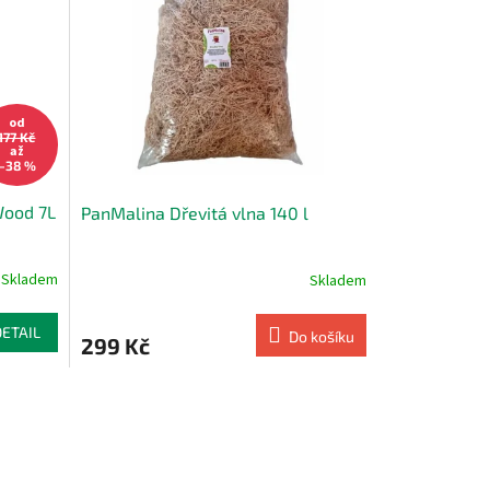
od
177 Kč
až
–38 %
Wood 7L
PanMalina Dřevitá vlna 140 l
Skladem
Skladem
DETAIL
Do košíku
299 Kč