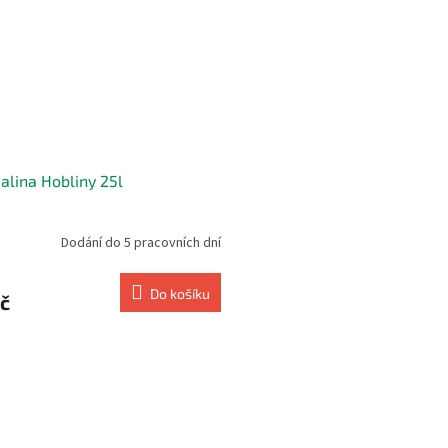
lina Hobliny 25l
Dodání do 5 pracovních dní
Do košíku
č
O
v
l
á
d
a