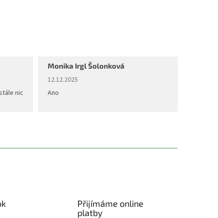
Monika Irgl Šolonková
diček.
Hodnocení obchodu je 5 z 5 hvězdiček.
12.12.2025
stále nic
Ano
ok
Přijímáme online
platby