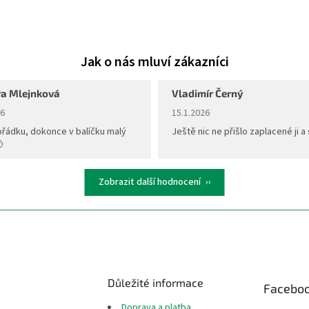
a Mlejnková
Vladimír Černý
ní obchodu je 5 z 5 hvězdiček.
Hodnocení obchodu je 5 z 5 hvěz
26
15.1.2026
ořádku, dokonce v balíčku malý
Ještě nic ne přišlo zaplacené ji a 

Zobrazit další hodnocení
Důležité informace
Facebo
Doprava a platba