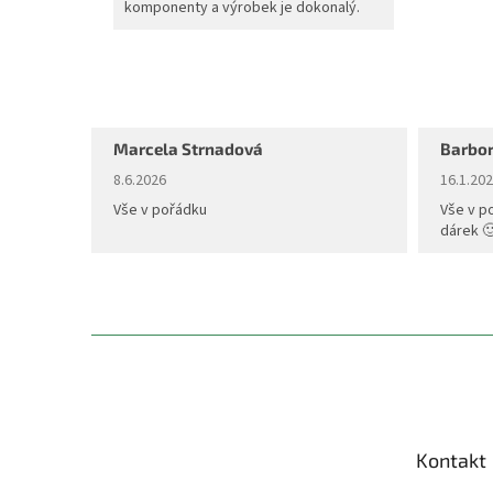
komponenty a výrobek je dokonalý.
Marcela Strnadová
Barbor
Hodnocení obchodu je 5 z 5 hvězdiček.
Hodnoce
8.6.2026
16.1.20
Vše v pořádku
Vše v p
dárek 
Z
á
p
a
t
Kontakt
í