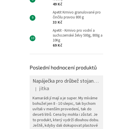
49 Kč
Apetit Krmivo granulované pro
činčilu pravou 800 g
33 Kč
Apetit - Krmivo pro vodní a
suchozemské želvy 500g, 800g a
10Kg
69 Kč
Poslední hodnocení produktů
Napáječka pro drůbež stojanová barelová, pozink, 30 l
jitka
|
Hodnocení produktu je 5 z 5 hvězdiček.
Kamarádi jí mají a je super. My míváme
bohužel jen 8 - 10 slepic, tak bychom
uvítali v menším provedení, tak do
deseti litrů. Cena by mohla i zůstat. Je
to produkt, který vydrží dlouhou dobu.
Ještě, kdyby dali dokupovat plastové