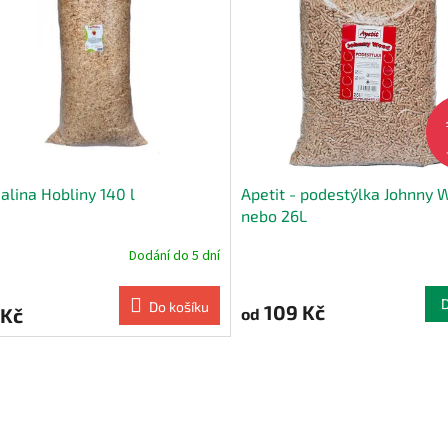
lina Hobliny 140 l
Apetit - podestýlka Johnny 
nebo 26L
Dodání do 5 dní
Do košíku
109 Kč
 Kč
od