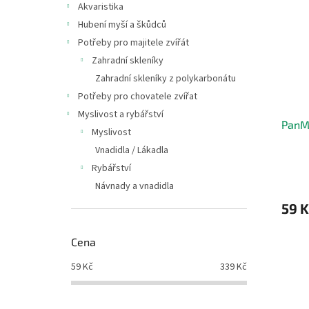
Akvaristika
Hubení myší a škůdců
Potřeby pro majitele zvířát
Zahradní skleníky
Zahradní skleníky z polykarbonátu
Potřeby pro chovatele zvířat
Myslivost a rybářství
PanMa
Myslivost
Vnadidla / Lákadla
Rybářství
Návnady a vnadidla
59 K
Cena
59
Kč
339
Kč