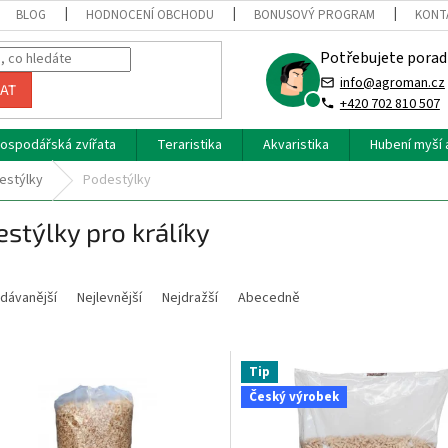
BLOG
HODNOCENÍ OBCHODU
BONUSOVÝ PROGRAM
KONT
Potřebujete porad
info@agroman.cz
AT
+420 702 810 507
ospodářská zvířata
Teraristika
Akvaristika
Hubení myší 
estýlky
Podestýlky
stýlky pro králíky
dávanější
Nejlevnější
Nejdražší
Abecedně
Tip
Český výrobek