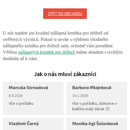
ZPĚT DO OBCHODU
U nás najdete jen kvalitní nášlapná krmítka pro drůbež od
ověřených výrobců. Pokud si nevíte s výběrem vhodného
nášlapného krmítka pro drůbež rady, ochotně vám poradíme.
Většinu
nášlapných krmítek pro drůbež
máme skladem s rychlým
dodáním až k vám.
Marcela Strnadová
Barbora Mlejnková
Hodnocení obchodu je 5 z 5 hvězdiček.
Hodnocení obchodu je 5 z 5 hvěz
8.6.2026
16.1.2026
Vše v pořádku
Vše v pořádku, dokonce v
balíčku malý dárek 🙂
Vladimír Černý
Monika Irgl Šolonková
Hodnocení obchodu je 5 z 5 hvězdiček.
Hodnocení obchodu je 5 z 5 hvěz