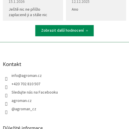
15.1.2026
12.12.2025
Ještě nic ne přišlo
Ano
zaplacené ji a stále nic
Zobrazit další hodnocení
Z
á
p
a
Kontakt
t
info
@
agroman.cz
í
+420 702 810 507
Sledujte nás na Facebooku
agroman.cz
@agroman_cz
Důležité informace