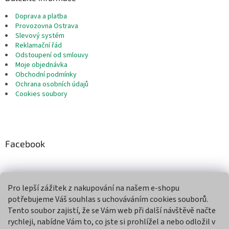
Doprava a platba
Provozovna Ostrava
Slevový systém
Reklamační řád
Odstoupení od smlouvy
Moje objednávka
Obchodní podmínky
Ochrana osobních údajů
Cookies soubory
Facebook
Pro lepší zážitek z nakupování na našem e-shopu
Přijímáme online platby
potřebujeme Váš souhlas s uchováváním cookies souborů.
Tento soubor zajistí, že se Vám web při další návštěvě načte
rychleji, nabídne Vám to, co jste si prohlížel a nebo odložil v