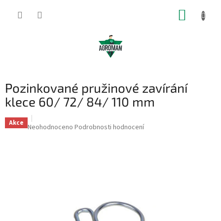
Přejít
NÁKUP
na
obsah
KOŠÍK
Pozinkované pružinové zavírání
klece 60/ 72/ 84/ 110 mm
Akce
Průměrné
Neohodnoceno
Podrobnosti hodnocení
hodnocení
produktu
je
0,0
z
5
hvězdiček.