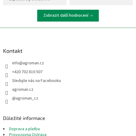
Zobrazit další hodnocení
Z
á
p
a
Kontakt
t
info
@
agroman.cz
í
+420 702 810 507
Sledujte nás na Facebooku
agroman.cz
@agroman_cz
Důležité informace
Doprava a platba
Provozovna Ostrava