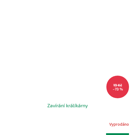
19 Kč
–73 %
Zavírání králíkárny
Vyprodáno