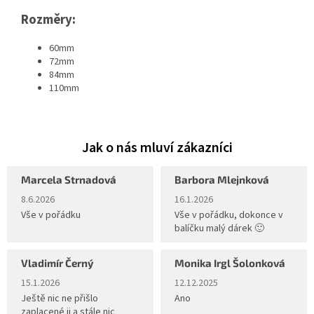
Rozměry:
60mm
72mm
84mm
110mm
Marcela Strnadová
Barbora Mlejnková
Hodnocení obchodu je 5 z 5 hvězdiček.
Hodnocení obchodu je 5 z 5 hvěz
8.6.2026
16.1.2026
Vše v pořádku
Vše v pořádku, dokonce v
balíčku malý dárek 🙂
Vladimír Černý
Monika Irgl Šolonková
Hodnocení obchodu je 5 z 5 hvězdiček.
Hodnocení obchodu je 5 z 5 hvěz
15.1.2026
12.12.2025
Ještě nic ne přišlo
Ano
zaplacené ji a stále nic