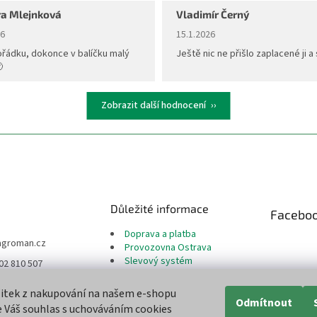
a Mlejnková
Vladimír Černý
ní obchodu je 5 z 5 hvězdiček.
Hodnocení obchodu je 5 z 5 hvěz
26
15.1.2026
ořádku, dokonce v balíčku malý
Ještě nic ne přišlo zaplacené ji a 

Zobrazit další hodnocení
Důležité informace
Facebo
Doprava a platba
agroman.cz
Provozovna Ostrava
Slevový systém
02 810 507
Reklamační řád
te nás na Facebook
Odstoupení od smlouvy
žitek z nakupování na našem e-shopu
Moje objednávka
Odmítnout
 Váš souhlas s uchováváním cookies
Obchodní podmínky