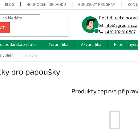
BLOG
HODNOCENÍ OBCHODU
BONUSOVÝ PROGRAM
KONT
Potřebujete porad
info@agroman.cz
AT
+420 702 810 507
ospodářská zvířata
Teraristika
Akvaristika
Hubení myší 
a voliér
Hračky
čky pro papoušky
Produkty teprve připra