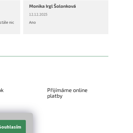
Monika Irgl Šolonková
diček.
Hodnocení obchodu je 5 z 5 hvězdiček.
12.12.2025
stále nic
Ano
ok
Přijímáme online
platby
Souhlasím