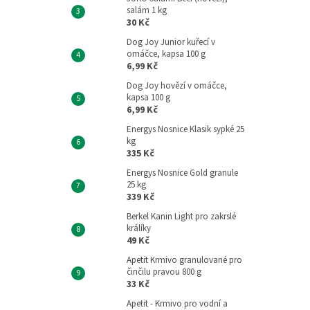
salám 1 kg
30 Kč
Dog Joy Junior kuřecí v
omáčce, kapsa 100 g
6,99 Kč
Dog Joy hovězí v omáčce,
kapsa 100 g
6,99 Kč
Energys Nosnice Klasik sypké 25
kg
335 Kč
Energys Nosnice Gold granule
25 kg
339 Kč
Berkel Kanin Light pro zakrslé
králíky
49 Kč
Apetit Krmivo granulované pro
činčilu pravou 800 g
33 Kč
Apetit - Krmivo pro vodní a