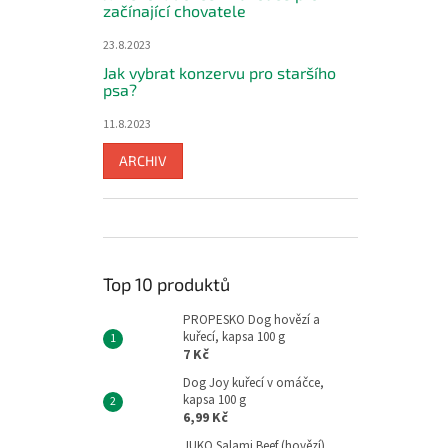
začínající chovatele
23.8.2023
Jak vybrat konzervu pro staršího
psa?
11.8.2023
ARCHIV
Top 10 produktů
PROPESKO Dog hovězí a
kuřecí, kapsa 100 g
7 Kč
Dog Joy kuřecí v omáčce,
kapsa 100 g
6,99 Kč
JUKO Salami Beef (hovězí),