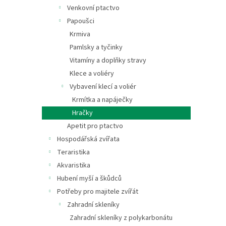
n
Venkovní ptactvo
e
Papoušci
l
Krmiva
Pamlsky a tyčinky
Vitamíny a doplňky stravy
Klece a voliéry
Vybavení klecí a voliér
Krmítka a napáječky
Hračky
Apetit pro ptactvo
Hospodářská zvířata
Teraristika
Akvaristika
Hubení myší a škůdců
Potřeby pro majitele zvířát
Zahradní skleníky
Zahradní skleníky z polykarbonátu