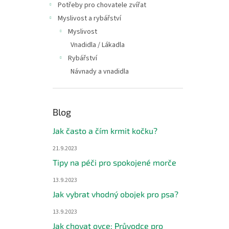
Potřeby pro chovatele zvířat
Myslivost a rybářství
Myslivost
Vnadidla / Lákadla
Rybářství
Návnady a vnadidla
Blog
Jak často a čím krmit kočku?
21.9.2023
Tipy na péči pro spokojené morče
13.9.2023
Jak vybrat vhodný obojek pro psa?
13.9.2023
Jak chovat ovce: Průvodce pro