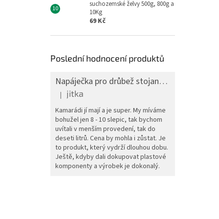
suchozemské želvy 500g, 800g a
10Kg
69 Kč
Poslední hodnocení produktů
Napáječka pro drůbež stojanová barelová, pozink, 30 l
jitka
|
Hodnocení produktu je 5 z 5 hvězdiček.
Kamarádi jí mají a je super. My míváme
bohužel jen 8 - 10 slepic, tak bychom
uvítali v menším provedení, tak do
deseti litrů. Cena by mohla i zůstat. Je
to produkt, který vydrží dlouhou dobu.
Ještě, kdyby dali dokupovat plastové
komponenty a výrobek je dokonalý.