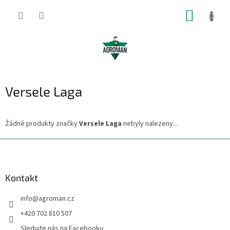
Přejít
NÁKUP
na
obsah
KOŠÍK
Versele Laga
Žádné produkty značky
Versele Laga
nebyly nalezeny...
Z
á
p
a
Kontakt
t
info
@
agroman.cz
í
+420 702 810 507
Sledujte nás na Facebooku