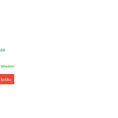
edá
Skladem
 košíku