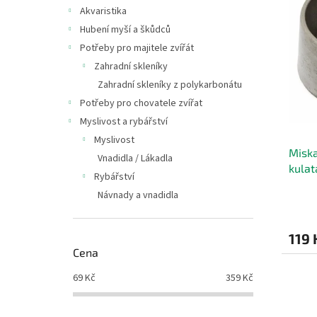
i
r
n
Akvaristika
s
o
e
Hubení myší a škůdců
p
d
l
r
u
Potřeby pro majitele zvířát
o
k
Zahradní skleníky
d
t
Zahradní skleníky z polykarbonátu
u
ů
Potřeby pro chovatele zvířat
k
Myslivost a rybářství
t
ů
Myslivost
Miska
Vnadidla / Lákadla
kulat
Rybářství
Návnady a vnadidla
119 
Cena
69
Kč
359
Kč