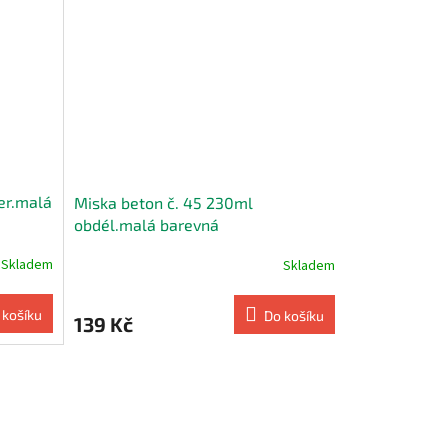
er.malá
Miska beton č. 45 230ml
obdél.malá barevná
Skladem
Skladem
 košíku
Do košíku
139 Kč