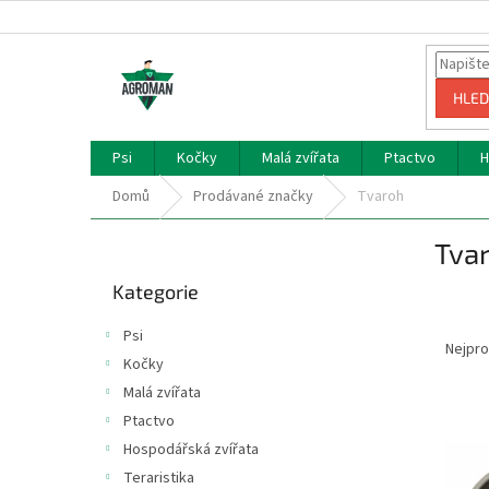
Přejít
na
obsah
HLED
Psi
Kočky
Malá zvířata
Ptactvo
H
Domů
Prodávané značky
Tvaroh
P
Tva
o
Přeskočit
s
Kategorie
kategorie
t
Ř
r
Psi
a
a
Nejpro
Kočky
z
n
Malá zvířata
e
n
V
n
í
Ptactvo
ý
í
p
Hospodářská zvířata
p
p
a
Teraristika