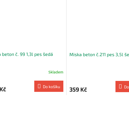
 beton č. 99 1,3l pes šedá
Miska beton č.211 pes 3,5l š
Skladem
Do košíku
Do
 Kč
359 Kč
O
v
l
á
d