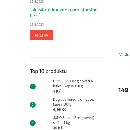
23.8.2023
Jak vybrat konzervu pro staršího
psa?
11.8.2023
ARCHIV
Miska
Top 10 produktů
PROPESKO Dog hovězí a
kuřecí, kapsa 100 g
149
7 Kč
Dog Joy kuřecí v omáčce,
kapsa 100 g
6,99 Kč
JUKO Salami Beef (hovězí),
salám 1 kg
30 Kč