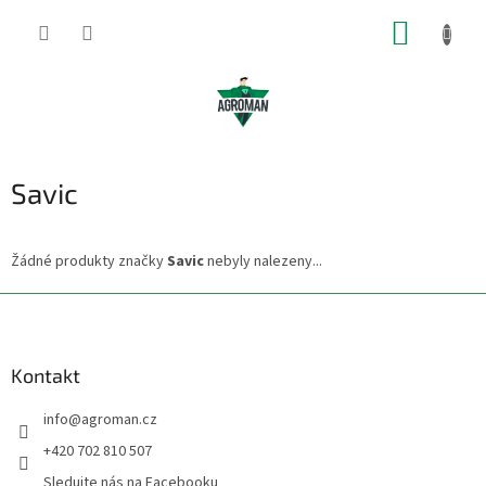
Přejít
NÁKUP
na
obsah
KOŠÍK
Savic
Žádné produkty značky
Savic
nebyly nalezeny...
Z
á
p
a
Kontakt
t
info
@
agroman.cz
í
+420 702 810 507
Sledujte nás na Facebooku