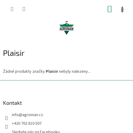
Přejít
NÁKUP
na
obsah
KOŠÍK
Plaisir
Žádné produkty značky
Plaisir
nebyly nalezeny...
Z
á
p
a
Kontakt
t
info
@
agroman.cz
í
+420 702 810 507
Sledujte nás na Facebooku