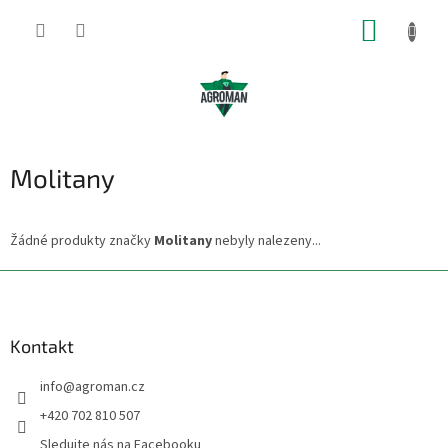
Přejít
NÁKUP
na
obsah
KOŠÍK
Molitany
Žádné produkty značky
Molitany
nebyly nalezeny...
Z
á
p
a
Kontakt
t
info
@
agroman.cz
í
+420 702 810 507
Sledujte nás na Facebooku