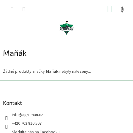
Přejít
NÁKUP
na
obsah
KOŠÍK
Maňák
Žádné produkty značky
Maňák
nebyly nalezeny...
Z
á
p
a
Kontakt
t
info
@
agroman.cz
í
+420 702 810 507
Sledujte nás na Facebooku