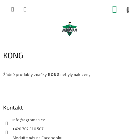
Přejít
NÁKUP
na
obsah
KOŠÍK
KONG
Žádné produkty značky
KONG
nebyly nalezeny...
Z
á
p
a
Kontakt
t
info
@
agroman.cz
í
+420 702 810 507
Sledujte nás na Facebooku