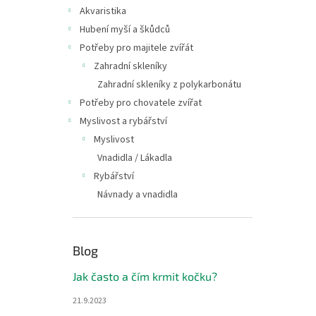
n
Akvaristika
e
Hubení myší a škůdců
l
Potřeby pro majitele zvířát
Zahradní skleníky
Zahradní skleníky z polykarbonátu
Potřeby pro chovatele zvířat
Myslivost a rybářství
Myslivost
Vnadidla / Lákadla
Rybářství
Návnady a vnadidla
Blog
Jak často a čím krmit kočku?
21.9.2023