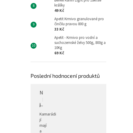
Berkel Kanin Light pro zakrslé
králíky
49 Kč
Apetit Krmivo granulované pro
činčilu pravou 800 g
33 Kč
Apetit - Krmivo pro vodní a
suchozemské želvy 500g, 800g a
10Kg
69 Kč
Poslední hodnocení produktů
Napáječka pro drůbež stojanová barelová, pozink, 30 l
Hodnocení produktu je 5 z 5 hvězdiček.
|
jitka
Kamarádi
jí
mají
a