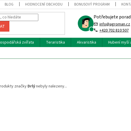
BLOG
HODNOCENÍ OBCHODU
BONUSOVÝ PROGRAM
KONT
Potřebujete porad
info@agroman.cz
AT
+420 702 810 507
ospodářská zvířata
Teraristika
Akvaristika
Hubení myší 
rodukty značky
Drlý
nebyly nalezeny...