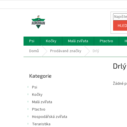
Přejít
na
obsah
HLED
Psi
Kočky
Malá zvířata
Ptactvo
H
Domů
Prodávané značky
Drlý
P
Drlý
o
Přeskočit
s
Kategorie
kategorie
t
Žádné p
r
Psi
a
Kočky
n
Malá zvířata
n
í
Ptactvo
p
Hospodářská zvířata
a
Teraristika