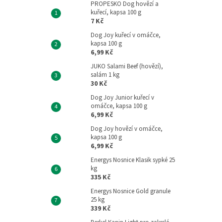
PROPESKO Dog hovězí a
kuřecí, kapsa 100 g
7 Kč
Dog Joy kuřecí v omáčce,
kapsa 100 g
6,99 Kč
JUKO Salami Beef (hovězí),
salám 1 kg
30 Kč
Dog Joy Junior kuřecí v
omáčce, kapsa 100 g
6,99 Kč
Dog Joy hovězí v omáčce,
kapsa 100 g
6,99 Kč
Energys Nosnice Klasik sypké 25
kg
335 Kč
Energys Nosnice Gold granule
25 kg
339 Kč