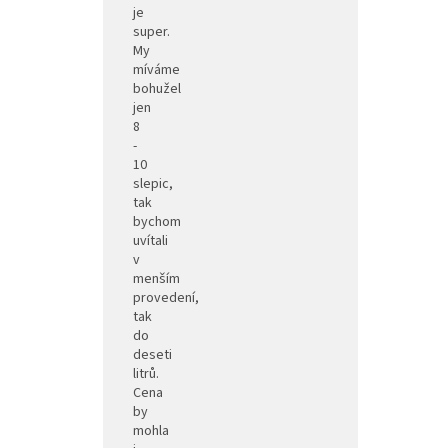
je
super.
My
míváme
bohužel
jen
8
-
10
slepic,
tak
bychom
uvítali
v
menším
provedení,
tak
do
deseti
litrů.
Cena
by
mohla