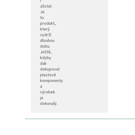
i
zůstat.
Je
to
produkt,
který
vydrží
dlouhou
dobu.
Ještě,
kdyby
dali
dokupovat
plastové
komponenty
a
výrobek
je
dokonalý.
Z
á