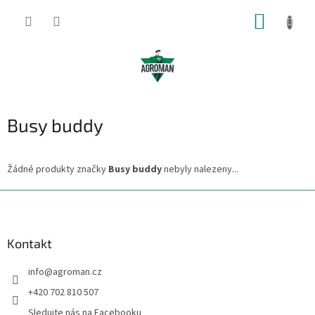
Přejít
NÁKUP
na
obsah
KOŠÍK
Busy buddy
Žádné produkty značky
Busy buddy
nebyly nalezeny...
Z
á
p
a
Kontakt
t
info
@
agroman.cz
í
+420 702 810 507
Sledujte nás na Facebooku