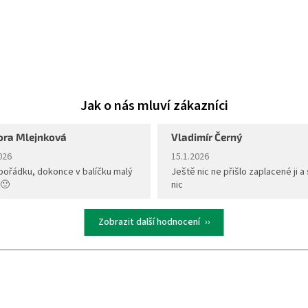
ora Mlejnková
Vladimír Černý
ení obchodu je 5 z 5 hvězdiček.
Hodnocení obchodu je 5 z 5 hvěz
026
15.1.2026
pořádku, dokonce v balíčku malý
Ještě nic ne přišlo zaplacené ji a 
 🙂
nic
Zobrazit další hodnocení