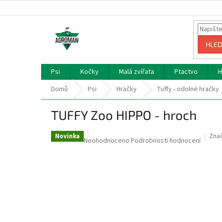
Přejít
na
obsah
HLED
Psi
Kočky
Malá zvířata
Ptactvo
H
Domů
Psi
Hračky
Tuffy - odolné hračky
TUFFY Zoo HIPPO - hroch
Zna
Novinka
Průměrné
Neohodnoceno
Podrobnosti hodnocení
hodnocení
produktu
je
0,0
z
5
hvězdiček.