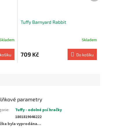
Tuffy Barnyard Rabbit
Skladem
Skladem
709 Kč
košíku
Do košíku
lňkové parametry
gorie
:
Tuffy - odolné psí hračky
1801819046222
žka byla vyprodána…