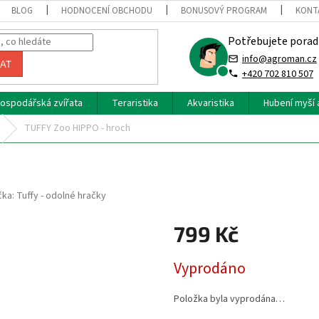
BLOG
HODNOCENÍ OBCHODU
BONUSOVÝ PROGRAM
KONT
Potřebujete porad
info@agroman.cz
AT
+420 702 810 507
ospodářská zvířata
Teraristika
Akvaristika
Hubení myší 
TUFFY Zoo HIPPO - hroch
čka:
Tuffy - odolné hračky
799 Kč
Měrná
Vyprodáno
cena:
Položka byla vyprodána…