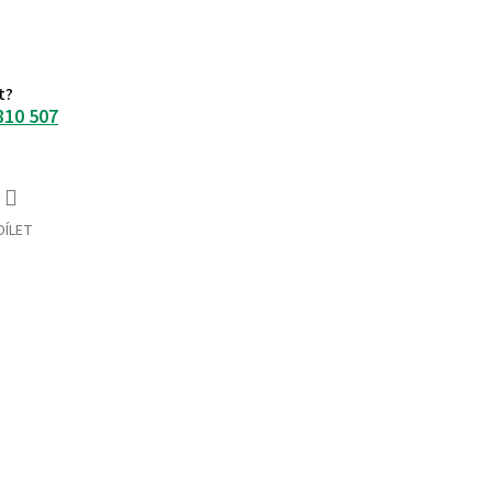
t?
810 507
DÍLET