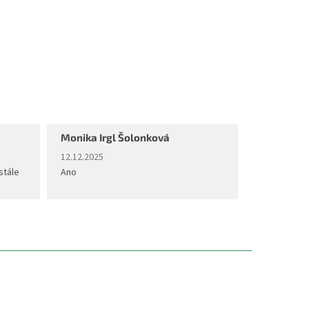
Monika Irgl Šolonková
diček.
Hodnocení obchodu je 5 z 5 hvězdiček.
12.12.2025
stále
Ano