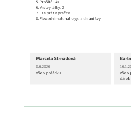
5. Prošité : 4x
6. Vrstvy látky: 2
7. Lze prát v pračce
8. Flexibilní materiál kryje a chrání švy
Marcela Strnadová
Barb
Hodnocení obchodu je 5 z 5 hvězdiček.
Hodnoc
8.6.2026
16.1.2
Vše v pořádku
Vše v 
dárek
Z
á
p
a