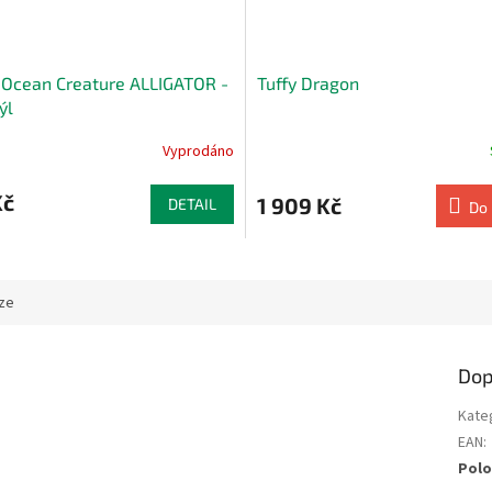
Ocean Creature ALLIGATOR -
Tuffy Dragon
ýl
Vyprodáno
Kč
1 909 Kč
DETAIL
Do 
ze
Dop
Kate
EAN
:
Polo